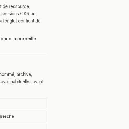
et de ressource
d, sessions OKR ou
i l'onglet contient de
nne la corbeille
.
renommé, archivé,
vail habituelles avant
herche