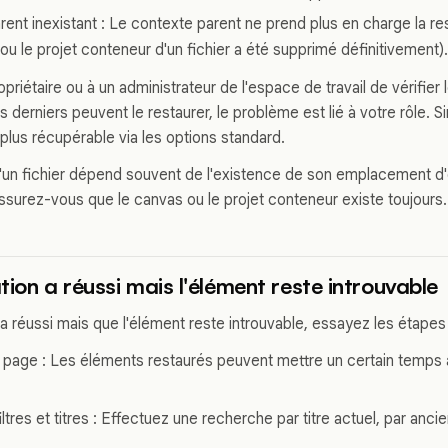
ent inexistant : Le contexte parent ne prend plus en charge la re
 ou le projet conteneur d'un fichier a été supprimé définitivement).
riétaire ou à un administrateur de l'espace de travail de vérifie
es derniers peuvent le restaurer, le problème est lié à votre rôle. S
 plus récupérable via les options standard.
d'un fichier dépend souvent de l'existence de son emplacement d'o
Assurez-vous que le canvas ou le projet conteneur existe toujours.
tion a réussi mais l'élément reste introuvable
n a réussi mais que l'élément reste introuvable, essayez les étapes
a page : Les éléments restaurés peuvent mettre un certain temps 
filtres et titres : Effectuez une recherche par titre actuel, par anci