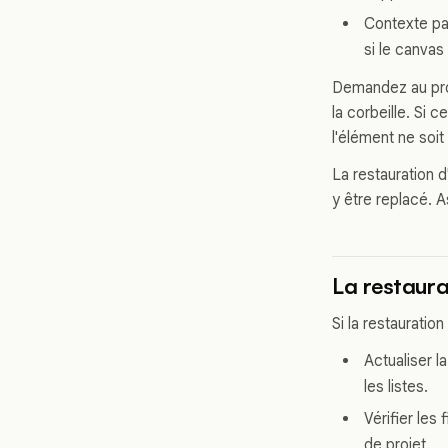
Contexte par
si le canvas
Demandez au prop
la corbeille. Si c
l'élément ne soit
La restauration 
y être replacé. 
La restaura
Si la restauratio
Actualiser l
les listes.
Vérifier les 
de projet.