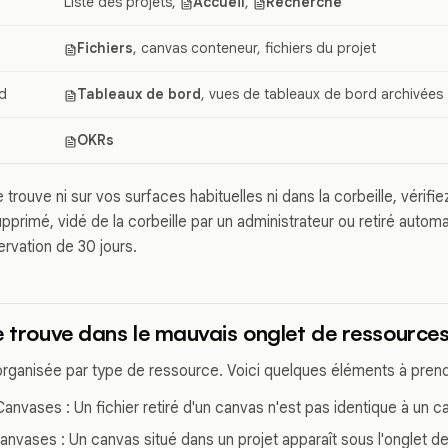
Liste des projets,
Accueil
,
Recherche
Fichiers
, canvas conteneur, fichiers du projet
d
Tableaux de bord
, vues de tableaux de bord archivées
OKRs
 trouve ni sur vos surfaces habituelles ni dans la corbeille, vérifiez
pprimé, vidé de la corbeille par un administrateur ou retiré autom
rvation de 30 jours.
e trouve dans le mauvais onglet de ressource
 organisée par type de ressource. Voici quelques éléments à pren
Canvases : Un fichier retiré d'un canvas n'est pas identique à un 
anvases : Un canvas situé dans un projet apparaît sous l'onglet d