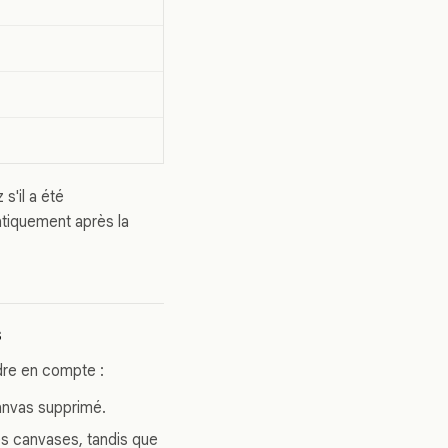
 s'il a été
atiquement après la
s
dre en compte :
canvas supprimé.
es canvases, tandis que