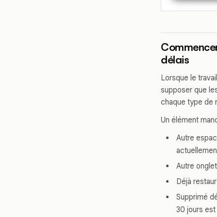
Commencer p
délais
Lorsque le travai
supposer que les
chaque type de r
Un élément manqu
Autre espace
actuellemen
Autre onglet
Déjà restaur
Supprimé déf
30 jours es