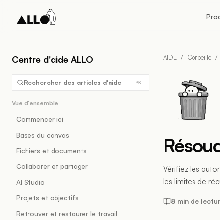
Pro
AIDE
/
Corbeille
/
Centre d'aide ALLO
Rechercher des articles d'aide
⌘K
Vue d'ensemble
Commencer ici
Bases du canvas
Résoud
Fichiers et documents
Collaborer et partager
Vérifiez les auto
les limites de ré
AI Studio
Projets et objectifs
8 min de lectu
Retrouver et restaurer le travail