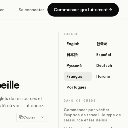
Commencer gratuitement
er
Se connecter
LANGUE
English
한국어
日本語
Español
Русский
Deutsch
Français
Italiano
eille
Português
nglets de ressources et
DANS CE GUIDE
s là où vous l'attendez.
Commencer par vérifier
l'espace de travail, le type de
Copier
ressource et les délais