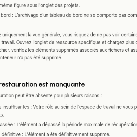
i-même figure sous l'onglet des projets.
 bord : L'archivage d'un tableau de bord ne se comporte pas com
z uniquement la vue générale, vous risquez de ne pas voir certain
travail. Ouvrez l'onglet de ressource spécifique et chargez plus d
chier, vérifiez les éléments supprimés associés aux fichiers et 
nteneur n'a pas été supprimé.
 restauration est manquante
uration peut être absente pour plusieurs raisons :
s insuffisantes : Votre rôle au sein de l'espace de travail ne vous
s.
assée : L'élément a dépassé la période maximale de récupératio
définitive : L'élément a été définitivement supprimé.