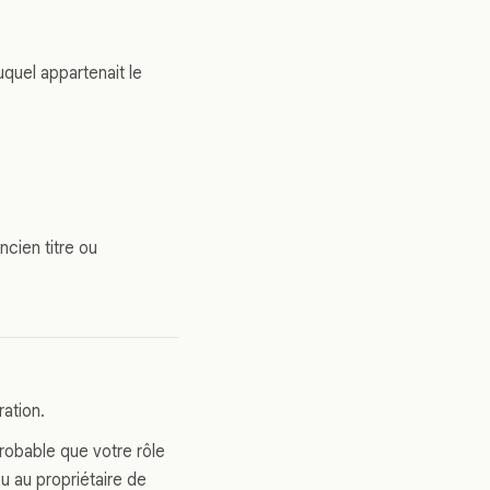
uquel appartenait le
ncien titre ou
ration.
probable que votre rôle
u au propriétaire de