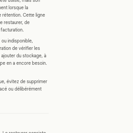
 été utilisé, mais son
ent lorsque la
e rétention. Cette ligne
de restaurer, de
facturation.
 ou indisponible,
tion de vérifier les
à ajouter du stockage, à
ipe en a encore besoin.
dique, évitez de supprimer
mplacé ou délibérément