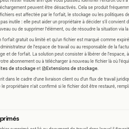
peut rester visible afin que vous puissiez identifier l'endroit où il a
léchargement peuvent être désactivés. Cela se produit fréquemm
 fichiers est affectée par le forfait, le stockage ou les politiques d
pas inutile : elle peut aider un propriétaire à décider s'il convient 
veau ou de supprimer l'élément, ou de résoudre la situation via la 
un forfait gratuit ou limité et qu'un fichier est marqué comme expiré
inistrateur de l'espace de travail ou au responsable de la factura
ge et de forfait. La solution peut consister à libérer de l'espace, 
votre abonnement ou à télécharger à nouveau le fichier là où l'équ
ites de stockage
et
Extensions de stockage
.
scrit dans le cadre d'une livraison client ou d'un flux de travail juri
e le propriétaire n'ait confirmé si le fichier doit être restauré, re
pprimés