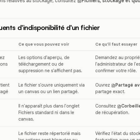
ions relatives au stockage, consultez
Fichiers, stockage et qu
ents d'indisponibilité d'un fichier
Ce que vous pouvez voir
Ce qu'il faut essayer
sez
Les options d'aperçu, de
Demandez au propriét
ions
téléchargement ou de
l'administrateur de l'
suppression ne s'affichent pas.
confirmer votre rôle.
tient
Le fichier s'ouvre uniquement via
Ouvrez
Partagé av
rtagé
un canvas ou un lien partagé.
partage exact.
Il n'apparaît plus dans l'onglet
Consultez
Corbeill
Fichiers standard ni dans le
de récupération.
canvas.
Le fichier reste répertorié mais
Vérifiez l'état du stoc
les actions sont bloquées ou
facturation avec un ad