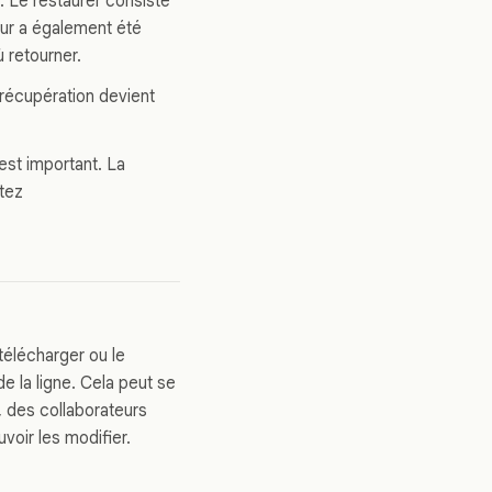
t. Le restaurer consiste
neur a également été
ù retourner.
 récupération devient
 est important. La
ltez
télécharger ou le
de la ligne. Cela peut se
, des collaborateurs
voir les modifier.