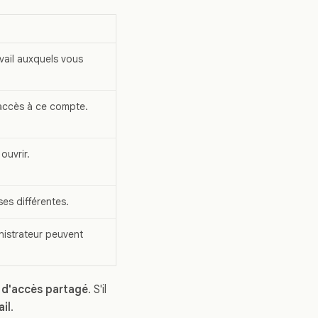
vail auxquels vous
accès à ce compte.
ouvrir.
es différentes.
nistrateur peuvent
 d'accès partagé
. S'il
ail
.