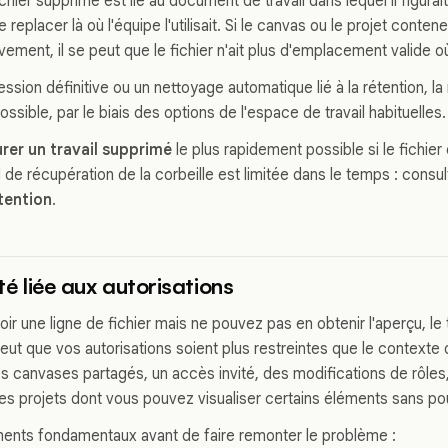
hier supprimé est lié au document de travail dans lequel il figurai
 replacer là où l'équipe l'utilisait. Si le canvas ou le projet conte
vement, il se peut que le fichier n'ait plus d'emplacement valide o
sion définitive ou un nettoyage automatique lié à la rétention, la
possible, par le biais des options de l'espace de travail habituelles.
rer un travail supprimé
le plus rapidement possible si le fichier
de récupération de la corbeille est limitée dans le temps : consu
tention
.
ité liée aux autorisations
ir une ligne de fichier mais ne pouvez pas en obtenir l'aperçu, le 
peut que vos autorisations soient plus restreintes que le contexte 
s canvases partagés, un accès invité, des modifications de rôles
es projets dont vous pouvez visualiser certains éléments sans pou
ments fondamentaux avant de faire remonter le problème :