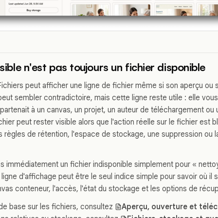
isible n'est pas toujours un fichier disponible
 Fichiers peut afficher une ligne de fichier même si son aperçu o
eut sembler contradictoire, mais cette ligne reste utile : elle vou
partenait à un canvas, un projet, un auteur de téléchargement ou un
chier peut rester visible alors que l'action réelle sur le fichier est
s règles de rétention, l'espace de stockage, une suppression ou la 
immédiatement un fichier indisponible simplement pour « nettoyer »
 ligne d'affichage peut être le seul indice simple pour savoir où i
anvas conteneur, l'accès, l'état du stockage et les options de récup
de base sur les fichiers, consultez
Aperçu, ouverture et télé