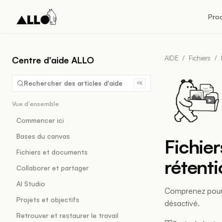
Pro
AIDE
/
Fichiers
/
Centre d'aide ALLO
Rechercher des articles d'aide
⌘K
Vue d'ensemble
Commencer ici
Bases du canvas
Fichier
Fichiers et documents
rétent
Collaborer et partager
AI Studio
Comprenez pourqu
Projets et objectifs
désactivé.
Retrouver et restaurer le travail