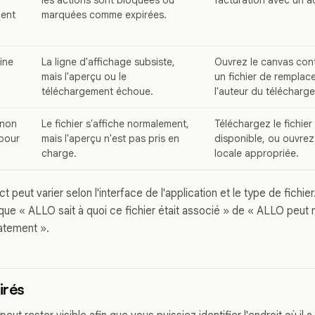
nent
marquées comme expirées.
gine
La ligne d'affichage subsiste,
Ouvrez le canvas con
mais l'aperçu ou le
un fichier de rempla
téléchargement échoue.
l'auteur du télécharg
 non
Le fichier s'affiche normalement,
Téléchargez le fichier 
 pour
mais l'aperçu n'est pas pris en
disponible, ou ouvrez-
charge.
locale appropriée.
peut varier selon l'interface de l'application et le type de fichier
t que « ALLO sait à quoi ce fichier était associé » de « ALLO peut m
atement ».
irés