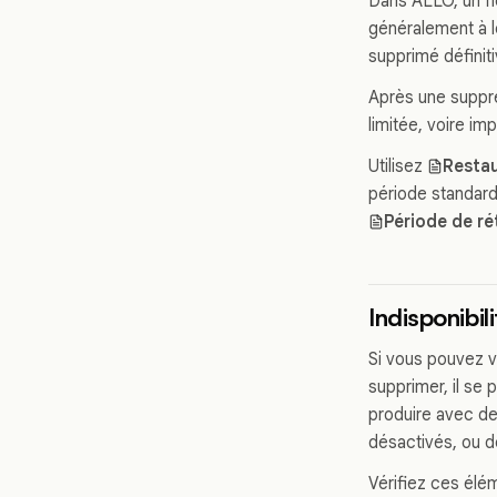
Dans ALLO, un fic
généralement à le
supprimé définiti
Après une suppres
limitée, voire im
Utilisez
Restau
période standard 
Période de ré
Indisponibil
Si vous pouvez vo
supprimer, il se 
produire avec de
désactivés, ou d
Vérifiez ces élé