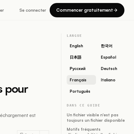
Commencer gratuitement
er
Se connecter
LANGUE
English
한국어
日本語
Español
Русский
Deutsch
Français
Italiano
és pour
Português
DANS CE GUIDE
éléchargement est
Un fichier visible n'est pas
toujours un fichier disponible
Motifs fréquents