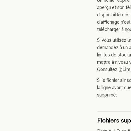
Un fichier expiré 
aperçu et son té
disponibilité des
d'affichage n'est 
télécharger à nou
Si vous utilisez 
demandez à un adm
limites de stocka
mettre à niveau 
Consultez
Lim
Si le fichier s'in
la ligne avant qu
supprimé.
Fichiers su