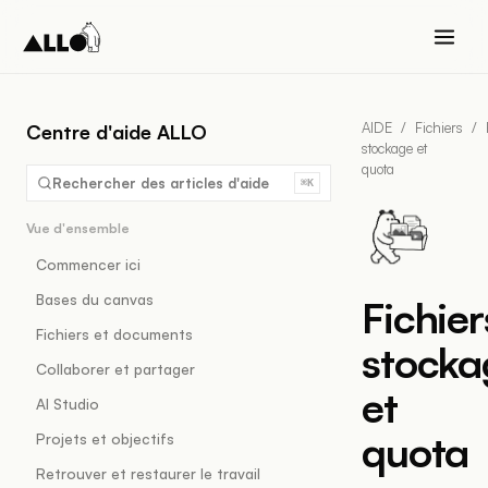
AIDE
/
Fichiers
/
Centre d'aide ALLO
stockage et
quota
Rechercher des articles d'aide
⌘K
Vue d'ensemble
Commencer ici
Bases du canvas
Fichier
Fichiers et documents
stocka
Collaborer et partager
et
AI Studio
quota
Projets et objectifs
Retrouver et restaurer le travail