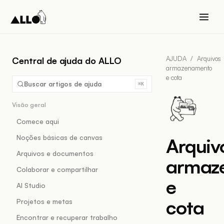
AJUDA
/
Arquivos
Central de ajuda do ALLO
armazenamento
e cota
Buscar artigos de ajuda
⌘K
Visão geral
Comece aqui
Noções básicas de canvas
Arquiv
Arquivos e documentos
armaz
Colaborar e compartilhar
e
AI Studio
cota
Projetos e metas
Encontrar e recuperar trabalho