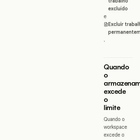
trabalho
excluído
e
Excluir traba
permanente
.
Quando
o
armazenam
excede
o
limite
Quando o
workspace
excede o