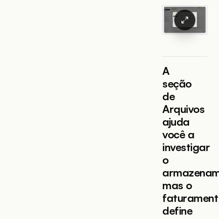
A
seção
de
Arquivos
ajuda
você a
investigar
o
armazenam
mas o
faturament
define