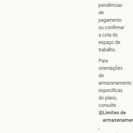
pendências
de
pagamento
ou confirmar
a cota do
espaço de
trabalho.
Para
orientações
de
armazenamento
específicas
do plano,
consulte
Limites de
armazename
,