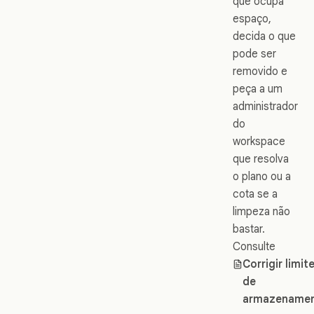
que ocupa
espaço,
decida o que
pode ser
removido e
peça a um
administrador
do
workspace
que resolva
o plano ou a
cota se a
limpeza não
bastar.
Consulte
Corrigir limit
de
armazename