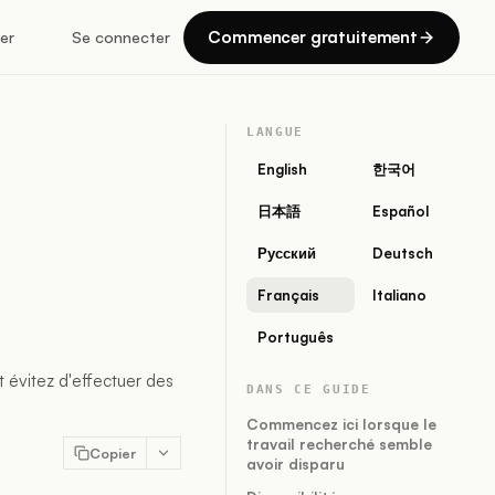
Commencer gratuitement
er
Se connecter
LANGUE
English
한국어
日本語
Español
Русский
Deutsch
Français
Italiano
Português
t évitez d'effectuer des
DANS CE GUIDE
Commencez ici lorsque le
travail recherché semble
Copier
avoir disparu