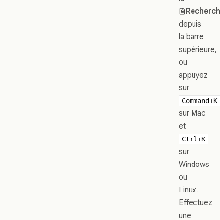
Recherc
depuis
la barre
supérieure,
ou
appuyez
sur
Command+K
sur Mac
et
Ctrl+K
sur
Windows
ou
Linux.
Effectuez
une