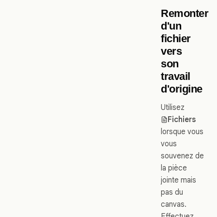
Remonter
d'un
fichier
vers
son
travail
d'origine
Utilisez
Fichiers
lorsque vous
vous
souvenez de
la pièce
jointe mais
pas du
canvas.
Effectuez