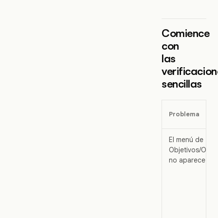
Comience
con
las
verificacio
sencillas
Problema
El menú de
Objetivos/OKRs
no aparece