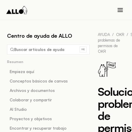
AYUDA
/
OKR
/
Centro de ayuda de ALLO
problemas de
permisos de
Buscar artículos de ayuda
⌘K
OKR
Resumen
Empieza aquí
Conceptos básicos de canvas
Soluci
Archivos y documentos
probl
Colaborar y compartir
AI Studio
de
Proyectos y objetivos
permis
Encontrar y recuperar trabajo