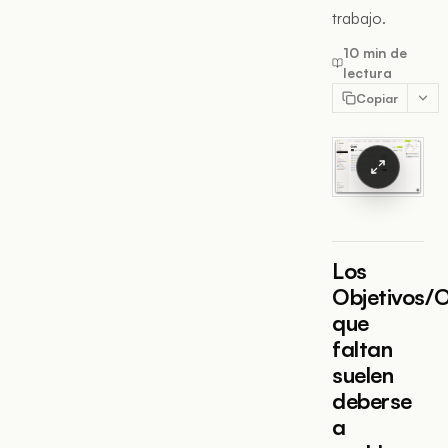
trabajo.
10 min de
lectura
Copiar
Los
Objetivos/
que
faltan
suelen
deberse
a