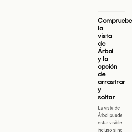
Comprueb
la
vista
de
Árbol
y la
opción
de
arrastrar
y
soltar
La vista de
Árbol puede
estar visible
incluso si no