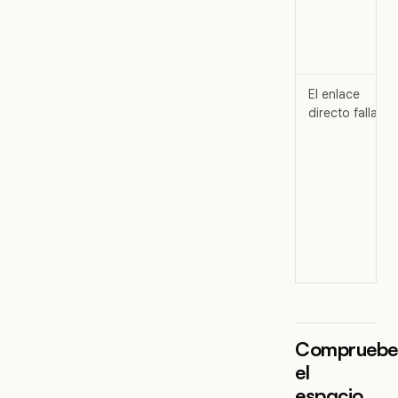
El enlace
directo falla
Comprueb
el
espacio