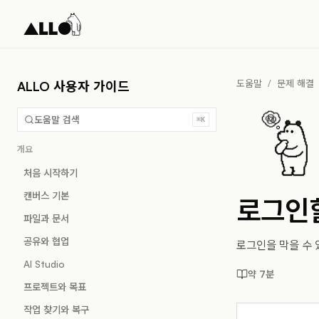
도움말
/
문제 해결
ALLO 사용자 가이드
도움말 검색
⌘K
개요
처음 시작하기
캔버스 기본
로그인할
파일과 문서
공유와 협업
로그인을 막을 수 있
AI Studio
약 7분
프로젝트와 목표
작업 찾기와 복구