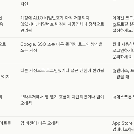
지연
인
계정에 ALLO 비밀번호가 아직 저장되지
이메일 코드
음
않았거나, 비밀번호 변경이 제공업체나 정책으로
프로필 설
관리됨
설정하세요.
으로
Google, SSO 또는 다른 관리형 로그인 방식을
원래 사용하
쓰는 계정
로그인하거나
문의하세요.
다른 계정으로 로그인했거나 접근 권한이 변경됨
캔버스, 
보이지
없을 때
저
브라우저에서 앱 열기 흐름이 차단되었거나 앱이
데스크톱 
오래됨
데이트를
앱 버전이 너무 오래됨
App Store
업데이트하세