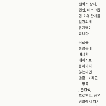
캔버스 상태,
권한, 데스크톱
탭 소유 관계를
일관되게
유지해야
합니다.
뒤로를
눌렀는데
예상한
페이지로
돌아가지
않는다면
홈 → 최근
항목
,
검색
,
프로젝트, 공유
링크에서 다시