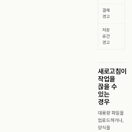
결제
결
경고
저장
저
공간
경고
새로고침이
작업을
끊을 수
있는
경우
대용량 파일을
업로드하거나,
양식을