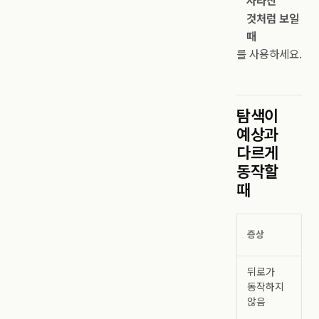
사라진
것처럼 보일
때
를 사용하세요.
탐색이
예상과
다르게
동작할
때
증상
뒤로가
동작하지
않음