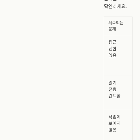
확인하세요.
계속되는
다음
문제
접근
캔
권한
프
없음
접
없
읽기
편
전용
컨트롤
보
작업이
보이지
않음
보