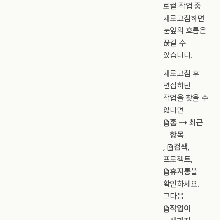
로컬 작업 중
새로고침하면
눈앞의 흐름은
끊길 수
있습니다.
새로고침 후
편집하던
작업을 찾을 수
없다면
홈 → 최근
항목
,
검색
,
프로젝트,
휴지통
을
확인하세요.
그다음
작업이