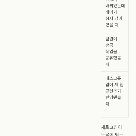
바뀌었는데
배너가
잠시 남아
있을 때
팀원이
방금
작업을
공유했을
때
데스크톱
앱에 새 웹
콘텐츠가
반영됐을
때
새로고침이
도움이 되는