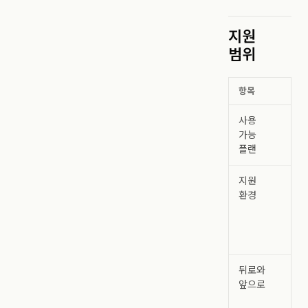
지원
범위
항목
세부
사용
모
가능
플랜
지원
ma
환경
및
Wi
데
앱
뒤로와
데
앞으로
앱 
마