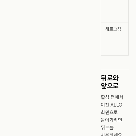
버튼
일
단
새로고침
데
앱
새
명
뒤로와
앞으로
활성 탭에서
이전 ALLO
화면으로
돌아가려면
뒤로를
사용하세요.