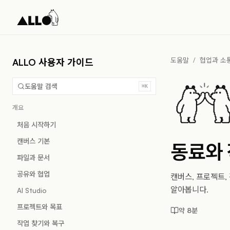
도움말
/
협업과 소
ALLO 사용자 가이드
도움말 검색
⌘K
개요
처음 시작하기
캔버스 기본
동료와
파일과 문서
공유와 협업
캔버스, 프로젝트,
알아봅니다.
AI Studio
프로젝트와 목표
약 8분
작업 찾기와 복구