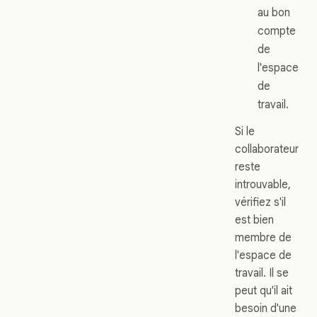
au bon
compte
de
l'espace
de
travail.
Si le
collaborateur
reste
introuvable,
vérifiez s'il
est bien
membre de
l'espace de
travail. Il se
peut qu'il ait
besoin d'une