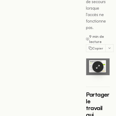
de secours
lorsque
l'accès ne
fonctionne
pas.
9 min de
lecture
Copier
Partager
le
travail
qui