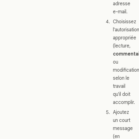
adresse
e-mail.
Choisissez
l'autorisatio
appropriée
(lecture,
commenta
ou
modification
selon le
travail
qu'il doit
accomplir.
Ajoutez
un court
message
(en