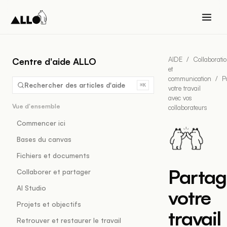
AIDE
/
Collaborati
Centre d'aide ALLO
et
communication
/
P
Rechercher des articles d'aide
⌘K
votre travail
avec vos
Vue d'ensemble
collaborateurs
Commencer ici
Bases du canvas
Fichiers et documents
Partag
Collaborer et partager
AI Studio
votre
Projets et objectifs
travail
Retrouver et restaurer le travail