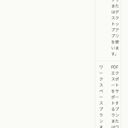
プリ
また
はデ
スク
トッ
プア
プリ
を使
いま
す。
ワ
PDF
ー
エク
ク
スポ
ス
ート
ペ
をサ
ー
ポー
ス
トす
プ
るプ
ラ
ラン
ン
また
ま
はワ