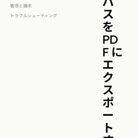
バ
管理と請求
ス
トラブルシューティング
を
PD
F に
エ
ク
ス
ポ
ー
ト