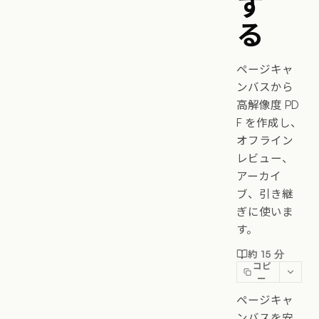
す
る
ページキャ
ンバスから
高解像度 PD
F を作成し、
オフライン
レビュー、
アーカイ
ブ、引き継
ぎに使いま
す。
約 15 分
コピ
ー
ページキャ
ンバスを安