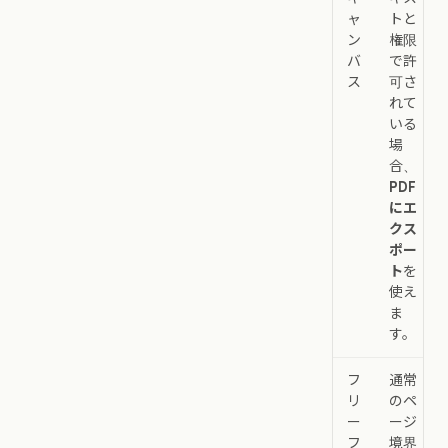
ャ
トと
ン
権限
バ
で許
ス
可さ
れて
いる
場
合、
PDF
にエ
クス
ポー
ト
を
使え
ま
す。
フ
通常
リ
のペ
ー
ージ
フ
境界