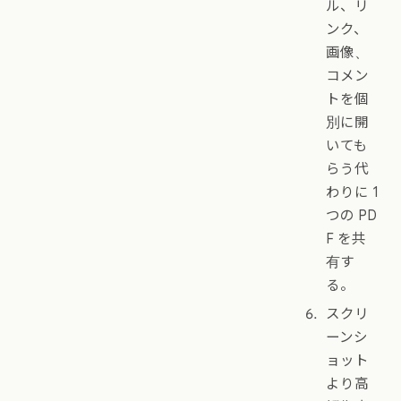
ル、リ
ンク、
画像、
コメン
トを個
別に開
いても
らう代
わりに 1
つの PD
F を共
有す
る。
スクリ
ーンシ
ョット
より高