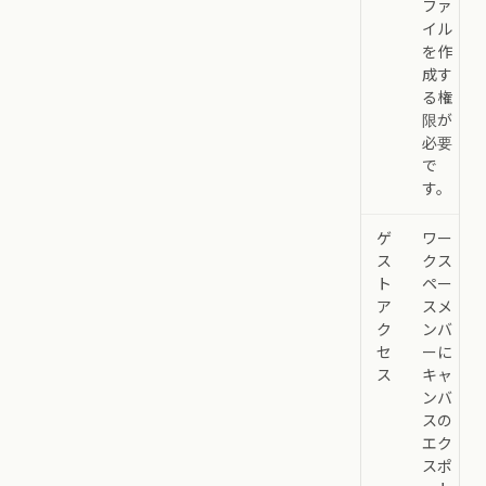
ファ
イル
を作
成す
る権
限が
必要
で
す。
ゲ
ワー
ス
クス
ト
ペー
ア
スメ
ク
ンバ
セ
ーに
ス
キャ
ンバ
スの
エク
スポ