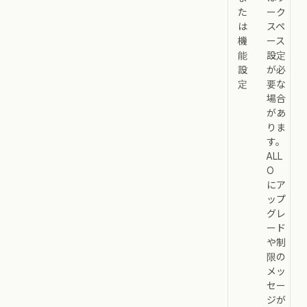
た
ーク
は
スペ
機
ース
能
設定
設
が必
定
要な
場合
があ
りま
す。
ALL
O
にア
ップ
グレ
ード
や制
限の
メッ
セー
ジが