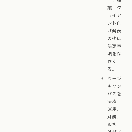
ー、授
業、ク
ライア
ント向
け発表
の後に
決定事
項を保
管す
る。
ページ
キャン
バスを
法務、
運用、
財務、
顧客、