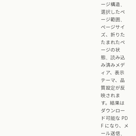
ージ構造、
選択したペ
ージ範囲、
ページサイ
ズ、折りた
たまれたペ
ージの状
態、読み込
み済みメデ
ィア、表示
テーマ、品
質設定が反
映されま
す。結果は
ダウンロー
ド可能な PD
F になり、メ
ール送信、