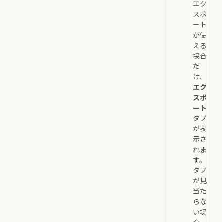
エク
スポ
ート
が使
える
場合
だ
け、
エク
スポ
ート
タブ
が表
示さ
れま
す。
タブ
が見
当た
らな
い場