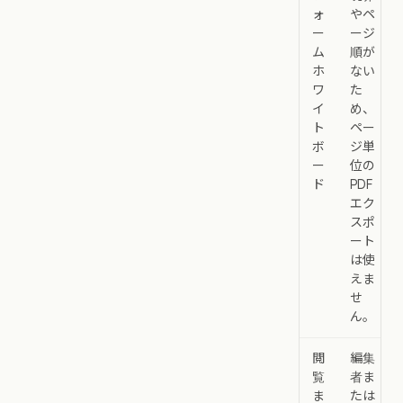
ォ
やペ
ー
ージ
ム
順が
ホ
ない
ワ
た
イ
め、
ト
ペー
ボ
ジ単
ー
位の
ド
PDF
エク
スポ
ート
は使
えま
せ
ん。
閲
編集
覧
者ま
ま
たは