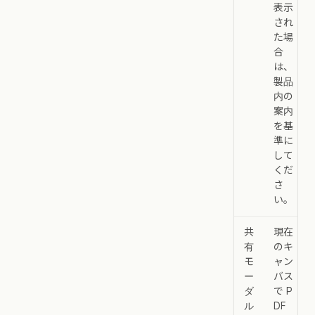
表示
され
た場
合
は、
製品
内の
案内
を基
準に
して
くだ
さ
い。
共
現在
有
のキ
モ
ャン
ー
バス
ダ
で P
ル
DF