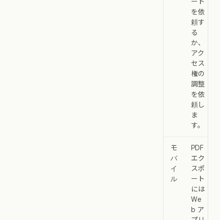
ート
を依
頼す
る
か、
アク
セス
権の
調整
を依
頼し
ま
す。
モ
PDF
バ
エク
イ
スポ
ル
ート
には
We
b ア