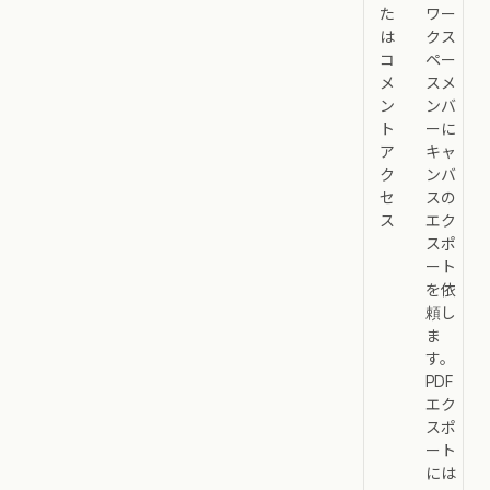
た
ワー
は
クス
コ
ペー
メ
スメ
ン
ンバ
ト
ーに
ア
キャ
ク
ンバ
セ
スの
ス
エク
スポ
ート
を依
頼し
ま
す。
PDF
エク
スポ
ート
には