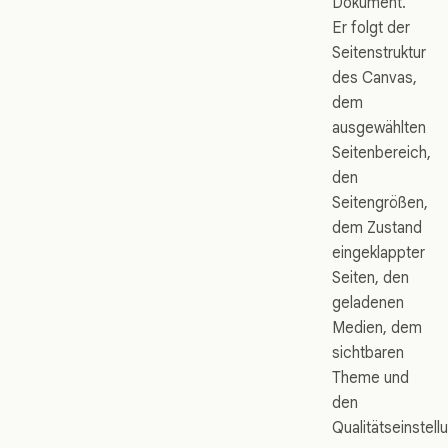
Dokument.
Er folgt der
Seitenstruktur
des Canvas,
dem
ausgewählten
Seitenbereich,
den
Seitengrößen,
dem Zustand
eingeklappter
Seiten, den
geladenen
Medien, dem
sichtbaren
Theme und
den
Qualitätseinstell