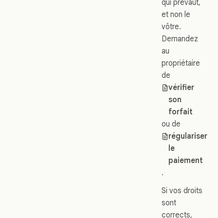
qui prévaut,
et non le
vôtre.
Demandez
au
propriétaire
de
vérifier
son
forfait
ou de
régulariser
le
paiement
.
Si vos droits
sont
corrects,