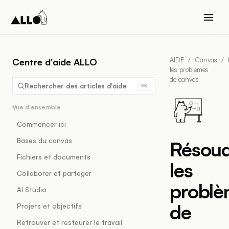
AIDE
/
Canvas
/
Centre d'aide ALLO
les problèmes
de canvas
Rechercher des articles d'aide
⌘K
Vue d'ensemble
Commencer ici
Bases du canvas
Résou
Fichiers et documents
les
Collaborer et partager
probl
AI Studio
de
Projets et objectifs
Retrouver et restaurer le travail