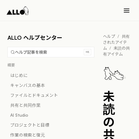
ヘルプ
/
共有
ALLO ヘルプセンター
されたアイテ
ム
/
未読の共
ヘルプ記事を検索
⌘K
有アイテム
概要
はじめに
キャンバスの基本
未
ファイルとドキュメント
読
共有と共同作業
AI Studio
の
プロジェクトと目標
共
作業の検索と復元