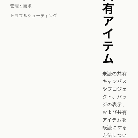
有
管理と請求
トラブルシューティング
ア
イ
テ
ム
未読の共有
キャンバス
やプロジェ
クト、バッ
ジの表示、
および共有
アイテムを
既読にする
方法につい