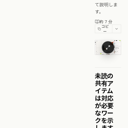
て説明しま
す。
約 7 分
コピ
ー
未読の
共有ア
イテム
は対応
が必要
なワー
クを示
します