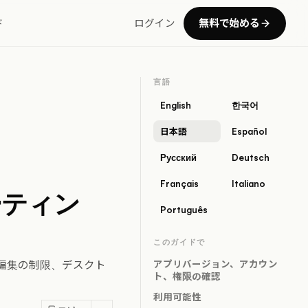
無料で始める
ド
ログイン
言語
English
한국어
日本語
Español
Русский
Deutsch
Français
Italiano
ーティン
Português
このガイドで
編集の制限、デスクト
アプリバージョン、アカウン
ト、権限の確認
利用可能性