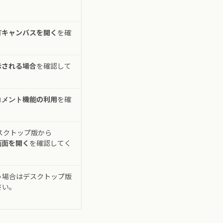
有キャンバスを開く
を確
。
示される場合
を確認して
コメント機能の利用
を確
。
スクトップ版から
画面を開く
を確認してく
う場合はデスクトップ版
さい。