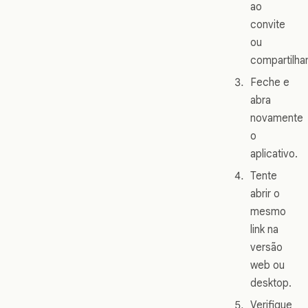
ao
convite
ou
compartilha
Feche e
abra
novamente
o
aplicativo.
Tente
abrir o
mesmo
link na
versão
web ou
desktop.
Verifique