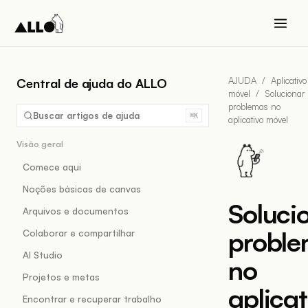
AJUDA
/
Aplicativo
Central de ajuda do ALLO
móvel
/
Solucionar
problemas no
Buscar artigos de ajuda
⌘K
aplicativo móvel
Visão geral
Comece aqui
Noções básicas de canvas
Soluci
Arquivos e documentos
probl
Colaborar e compartilhar
AI Studio
no
Projetos e metas
aplicat
Encontrar e recuperar trabalho