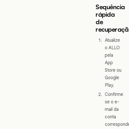
Sequência
rápida
de
recuperaçã
Atualize
o ALLO
pela
App
Store ou
Google
Play.
Confirme
se o e-
mail da
conta
correspond