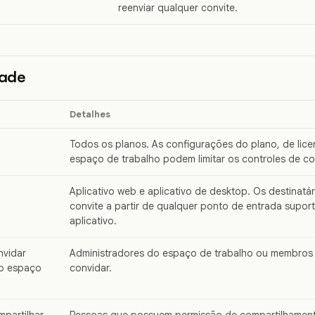
reenviar qualquer convite.
dade
Detalhes
Todos os planos. As configurações do plano, de lic
espaço de trabalho podem limitar os controles de con
Aplicativo web e aplicativo de desktop. Os destinatá
convite a partir de qualquer ponto de entrada supo
aplicativo.
vidar
Administradores do espaço de trabalho ou membros
o espaço
convidar.
partilhar
Pessoas que possuem permissão de compartilhament