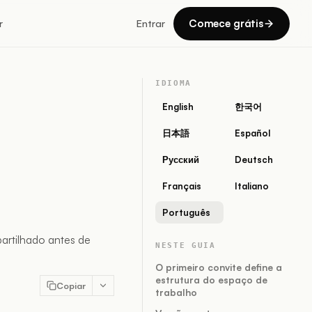
Comece grátis
r
Entrar
IDIOMA
English
한국어
日本語
Español
Русский
Deutsch
Français
Italiano
Português
artilhado antes de
NESTE GUIA
O primeiro convite define a
estrutura do espaço de
Copiar
trabalho