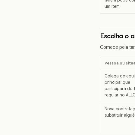
um item
Escolha o a
Comece pela tare
Pessoa ou situ
Colega de equ
principal que
participará do 
regular no ALL
Nova contrata
substituir algu