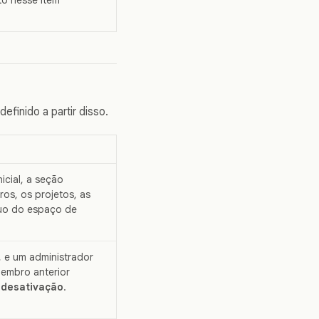
finido a partir disso.
nicial, a seção
os, os projetos, as
uo do espaço de
, e um administrador
membro anterior
 desativação
.