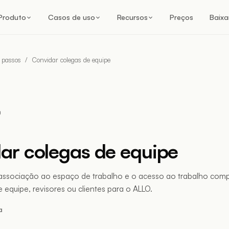
Produto
Casos de uso
Recursos
Preços
Baixa
 passos
/
Convidar colegas de equipe
ar colegas de equipe
 associação ao espaço de trabalho e o acesso ao trabalho comp
e equipe, revisores ou clientes para o ALLO.
a