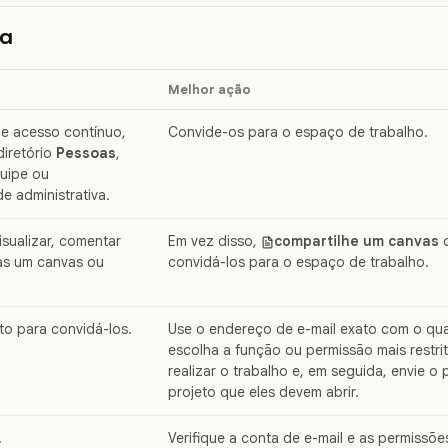
ta
Melhor ação
de acesso contínuo,
Convide-os para o espaço de trabalho.
diretório
Pessoas
,
uipe ou
e administrativa.
isualizar, comentar
Em vez disso,
compartilhe um canvas
o
as um canvas ou
convidá-los para o espaço de trabalho.
to para convidá-los.
Use o endereço de e-mail exato com o qual
escolha a função ou permissão mais restri
realizar o trabalho e, em seguida, envie o
projeto que eles devem abrir.
.
Verifique a conta de e-mail e as permissõe