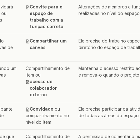
vidará
Convite para o
Alterações de membros e fun
 ou
espaço de
realizadas no nível do espaço
s
trabalho com a
função correta
do
Compartilhar um
Ele precisa do trabalho espec
vas de
canvas
diretório do espaço de trabal
tando um
Compartilhamento de
Mantenha o acesso restrito a
vas
item ou
e remova-o quando o projeto 
acesso de
colaborador
externo
ipante
Convidado
ou
Ele precisa participar da ativ
de
compartilhamento no
de todas as áreas do espaço 
nível do item
ipe que
Compartilhamento de
A permissão de comentário m