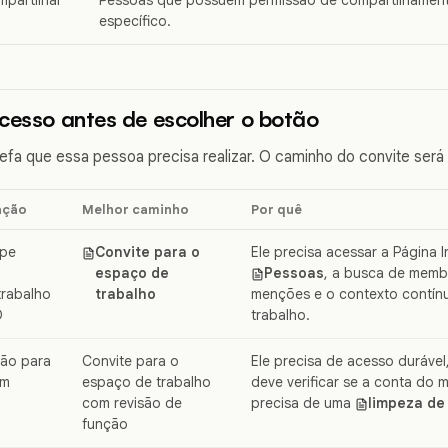
específico.
cesso antes de escolher o botão
fa que essa pessoa precisa realizar. O caminho do convite será de
ação
Melhor caminho
Por quê
ipe
Convite para o
Ele precisa acessar a Página I
espaço de
Pessoas
, a busca de membr
trabalho
trabalho
menções e o contexto contín
O
trabalho.
ção para
Convite para o
Ele precisa de acesso durável
ém
espaço de trabalho
deve verificar se a conta do 
com revisão de
precisa de uma
limpeza de
função