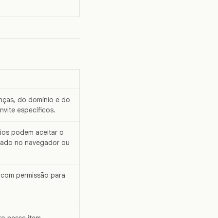
enças, do domínio e do
vite específicos.
rios podem aceitar o
rtado no navegador ou
 com permissão para
o nesse item