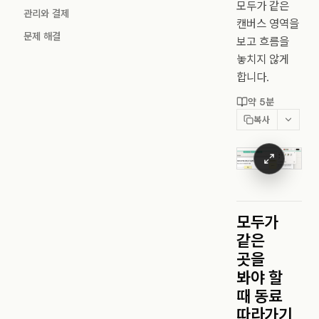
모두가 같은
관리와 결제
캔버스 영역을
문제 해결
보고 흐름을
놓치지 않게
합니다.
약 5분
복사
모두가
같은
곳을
봐야 할
때 동료
따라가기