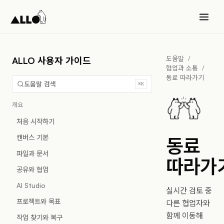
도움말
/
ALLO 사용자 가이드
협업과 소통
/
동료 따라가기
도움말 검색
⌘K
개요
처음 시작하기
캔버스 기본
동료
파일과 문서
따라가
공유와 협업
AI Studio
실시간 검토 중
프로젝트와 목표
다른 협업자와
함께 이동해
작업 찾기와 복구