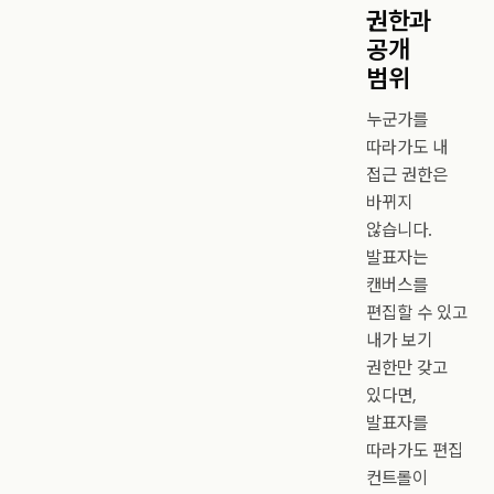
권한과
공개
범위
누군가를
따라가도 내
접근 권한은
바뀌지
않습니다.
발표자는
캔버스를
편집할 수 있고
내가 보기
권한만 갖고
있다면,
발표자를
따라가도 편집
컨트롤이