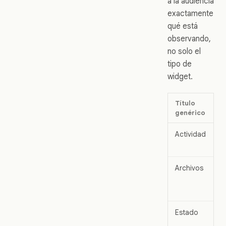
a la audiencia
exactamente
qué está
observando,
no solo el
tipo de
widget.
Título
T
genérico
r
Actividad
A
l
Archivos
A
r
c
Estado
E
h