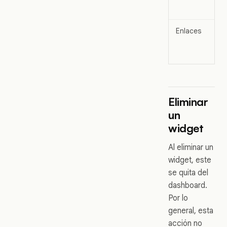
d
Enlaces
E
e
d
Eliminar
un
widget
Al eliminar un
widget, este
se quita del
dashboard.
Por lo
general, esta
acción no