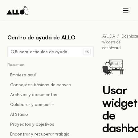
AYUDA
/
Dashboa
Centro de ayuda de ALLO
widgets de
dashboard
Buscar artículos de ayuda
⌘K
Resumen
Empieza aquí
Conceptos básicos de canvas
Usar
Archivos y documentos
widget
Colaborar y compartir
de
AI Studio
dashb
Proyectos y objetivos
Encontrar y recuperar trabajo