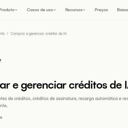
Produto
Casos de uso
Recursos
Preços
Baixa
nto
/
Comprar e gerenciar créditos de IA
r e gerenciar créditos de 
es de créditos, créditos de assinatura, recarga automática e r
ente.
ra