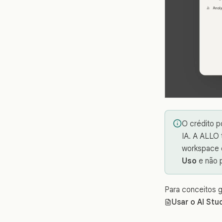
O crédito p
IA. A ALLO 
workspace e
Uso
e não p
Para conceitos g
Usar o AI Stu