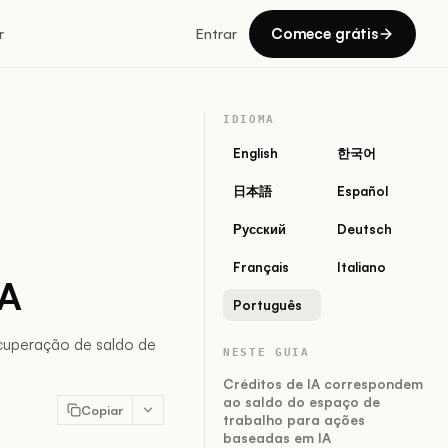
Comece grátis
r
Entrar
IDIOMA
English
한국어
日本語
Español
Русский
Deutsch
Français
Italiano
IA
Português
ecuperação de saldo de
NESTE GUIA
Créditos de IA correspondem
ao saldo do espaço de
Copiar
trabalho para ações
baseadas em IA