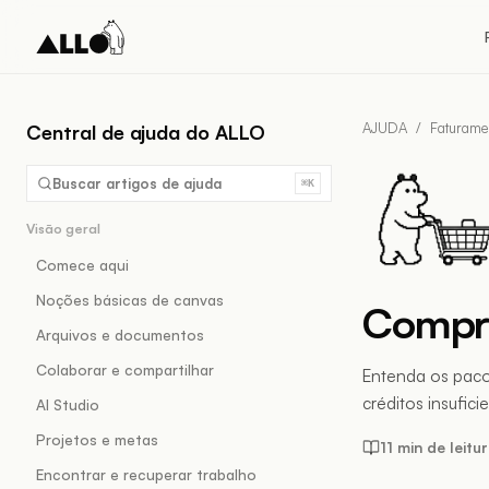
AJUDA
/
Faturame
Central de ajuda do ALLO
Buscar artigos de ajuda
⌘K
Visão geral
Comece aqui
Noções básicas de canvas
Compra
Arquivos e documentos
Colaborar e compartilhar
Entenda os pacot
créditos insufici
AI Studio
Projetos e metas
11 min de leitu
Encontrar e recuperar trabalho