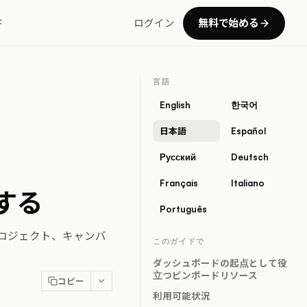
無料で始める
ド
ログイン
言語
English
한국어
日本語
Español
Русский
Deutsch
Français
Italiano
する
Português
ロジェクト、キャンバ
このガイドで
ダッシュボードの起点として役
立つピンボードリソース
コピー
利用可能状況