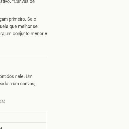
mativo. "Canvas de
çam primeiro. Se o
quele que melhor se
ara um conjunto menor e
ntidos nele. Um
ueado a um canvas,
os:
d.