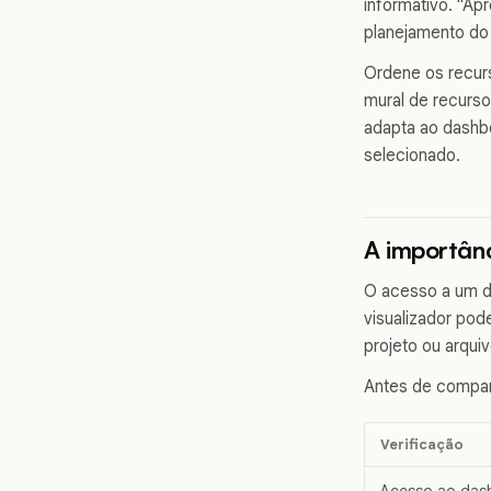
informativo. "Ap
planejamento do 3
Ordene os recur
mural de recurso
adapta ao dashbo
selecionado.
A importân
O acesso a um d
visualizador pod
projeto ou arquiv
Antes de compart
Verificação
Acesso ao das