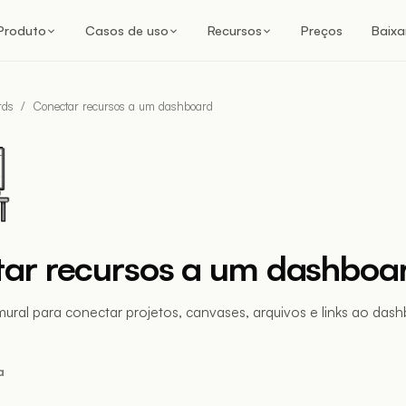
Produto
Casos de uso
Recursos
Preços
Baixa
rds
/
Conectar recursos a um dashboard
ar recursos a um dashboa
ural para conectar projetos, canvases, arquivos e links ao das
a