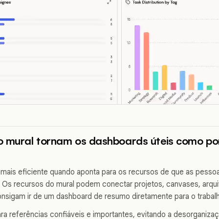
o mural tornam os dashboards úteis como po
mais eficiente quando aponta para os recursos de que as pesso
Os recursos do mural podem conectar projetos, canvases, arquiv
onsigam ir de um dashboard de resumo diretamente para o trabal
ra referências confiáveis e importantes, evitando a desorganizaçã