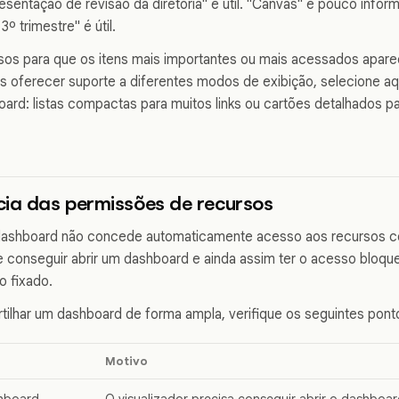
resentação de revisão da diretoria" é útil. "Canvas" é pouco infor
º trimestre" é útil.
sos para que os itens mais importantes ou mais acessados apare
s oferecer suporte a diferentes modos de exibição, selecione a
ard: listas compactas para muitos links ou cartões detalhados p
cia das permissões de recursos
ashboard não concede automaticamente acesso aos recursos co
e conseguir abrir um dashboard e ainda assim ter o acesso bloq
o fixado.
ilhar um dashboard de forma ampla, verifique os seguintes pont
Motivo
hboard
O visualizador precisa conseguir abrir o dashboar