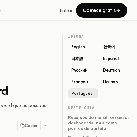
Comece grátis
r
Entrar
IDIOMA
English
한국어
日本語
Español
Русский
Deutsch
Français
Italiano
rd
Português
hboard que as pessoas
NESTE GUIA
Recursos do mural tornam os
dashboards úteis como
Copiar
pontos de partida