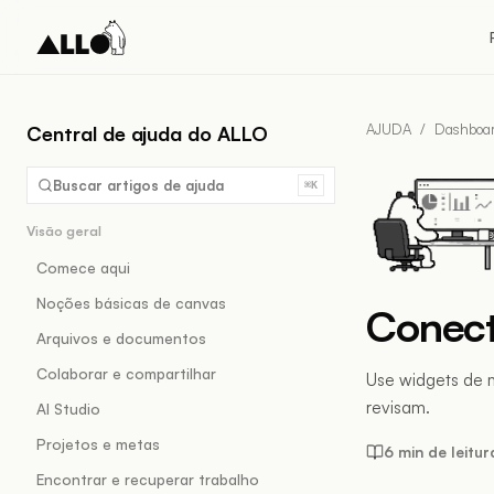
AJUDA
/
Dashboa
Central de ajuda do ALLO
Buscar artigos de ajuda
⌘K
Visão geral
Comece aqui
Noções básicas de canvas
Conect
Arquivos e documentos
Colaborar e compartilhar
Use widgets de m
revisam.
AI Studio
Projetos e metas
6 min de leitur
Encontrar e recuperar trabalho