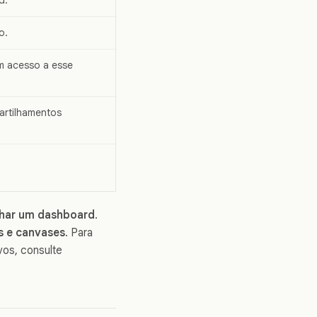
o.
m acesso a esse
artilhamentos
har um dashboard
.
s e canvases
. Para
ivos, consulte