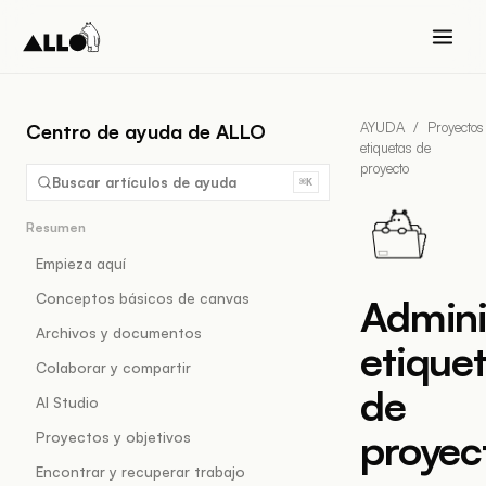
AYUDA
/
Proyectos
Centro de ayuda de ALLO
etiquetas de
proyecto
Buscar artículos de ayuda
⌘K
Resumen
Empieza aquí
Conceptos básicos de canvas
Admini
Archivos y documentos
etique
Colaborar y compartir
de
AI Studio
proyec
Proyectos y objetivos
Encontrar y recuperar trabajo