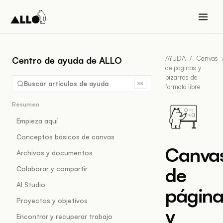
AYUDA
/
Canvas
Centro de ayuda de ALLO
de páginas y
pizarras de
Buscar artículos de ayuda
⌘K
formato libre
Resumen
Empieza aquí
Conceptos básicos de canvas
Canva
Archivos y documentos
de
Colaborar y compartir
AI Studio
página
Proyectos y objetivos
y
Encontrar y recuperar trabajo