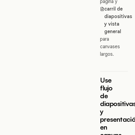
página y
carril de
diapositivas
y vista
general
para
canvases
largos.
Use
flujo
de
diapositiva
y
presentaci
en
canvas