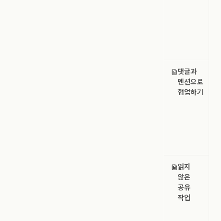
댓글과
멘션으로
협업하기
읽지
않은
공유
작업