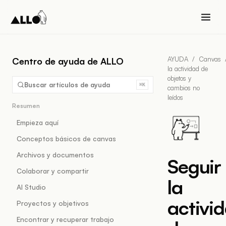
AYUDA
/
Canvas
Centro de ayuda de ALLO
la actividad de
objetos y
Buscar artículos de ayuda
⌘K
cambios no
leídos
Resumen
Empieza aquí
Conceptos básicos de canvas
Archivos y documentos
Seguir
Colaborar y compartir
la
AI Studio
activi
Proyectos y objetivos
Encontrar y recuperar trabajo