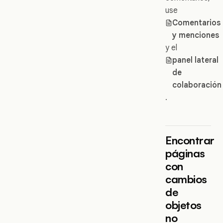
use
Comentarios
y menciones
y el
panel lateral
de
colaboración
.
Encontrar
páginas
con
cambios
de
objetos
no