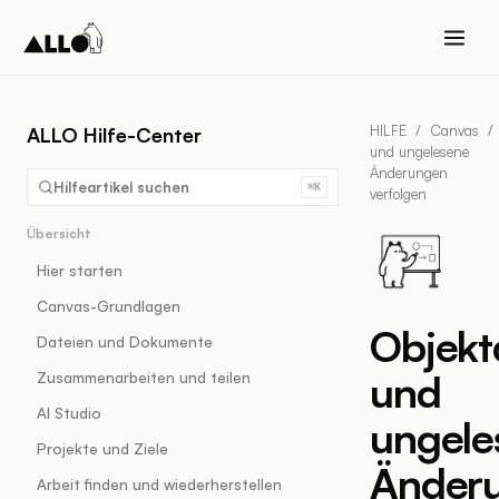
HILFE
/
Canvas
/
ALLO Hilfe-Center
und ungelesene
Änderungen
Hilfeartikel suchen
⌘K
verfolgen
Übersicht
Hier starten
Canvas-Grundlagen
Objekta
Dateien und Dokumente
und
Zusammenarbeiten und teilen
AI Studio
ungele
Projekte und Ziele
Änder
Arbeit finden und wiederherstellen