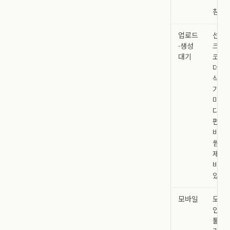
잠
참고.
업로드
선택·
·생성
크기 
대기
코멘트
더보기
삭제
가능
미리보
다운로
편집
바꾸기
썸네
제거
비활
있습니
모바일
모바
인라
툴바