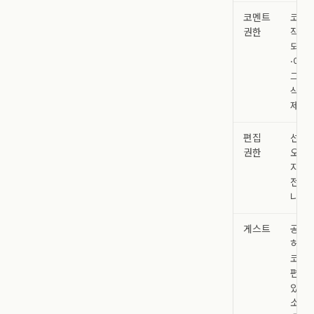
코멘트
코멘
권한
작업
되지
·이동
그룹·
삭제
제한
편집
선택
권한
오브
지원
전체
나타
게스트
공유
허용
코멘트
편집할
있으나
소유