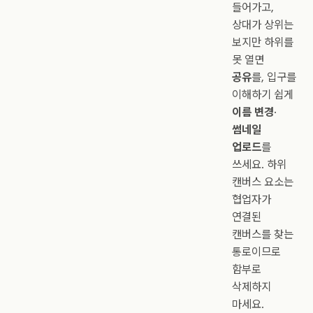
들어가고,
상대가 상위는
보지만 하위를
못 열면
공유
를, 입구를
이해하기 쉽게
이름 변경
·
썸네일
업로드
를
쓰세요. 하위
캔버스 요소는
협업자가
연결된
캔버스를 찾는
통로이므로
함부로
삭제하지
마세요.