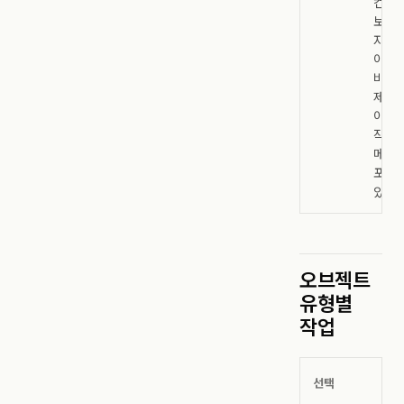
컨트
보여
자르기
이미
바꾸
제거 
이미
작업
메뉴
포함될
있습니
오브젝트
유형별
작업
선택