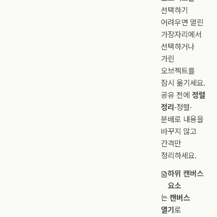
선택하기
어려우면 열린
가장자리에서
선택하거나
가린
오브젝트를
잠시 옮기세요.
공유 전에
정렬
정리
·정렬·
분배로 내용을
바꾸지 않고
간격만
정리하세요.
하위 캔버스
요소
는
캔버스
열기
로