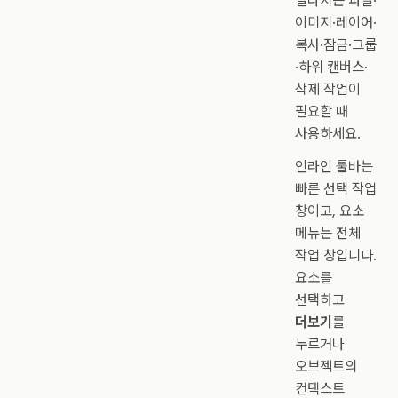
달라지는 파일·
이미지·레이어·
복사·잠금·그룹
·하위 캔버스·
삭제 작업이
필요할 때
사용하세요.
인라인 툴바는
빠른 선택 작업
창이고, 요소
메뉴는 전체
작업 창입니다.
요소를
선택하고
더보기
를
누르거나
오브젝트의
컨텍스트