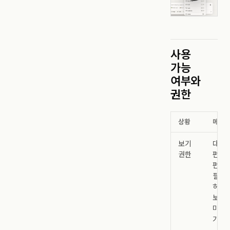
사용
가능
여부와
권한
상황
메뉴 
보기
대부
권한
편집
편집
필요
허용
보기 
미리
가능