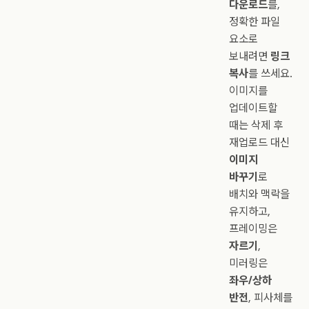
다운로드
를,
정확한 파일
요소로
보내려면
링크
복사
를 쓰세요.
이미지를
업데이트할
때는 삭제 후
재업로드 대신
이미지
바꾸기
로
배치와 맥락을
유지하고,
프레이밍은
자르기
,
미러링은
좌우/상하
반전
, 피사체를