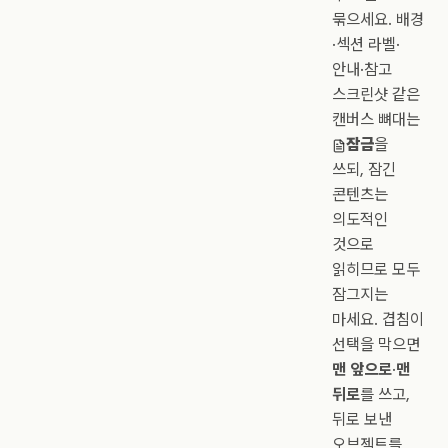
묶으세요. 배경
·섹션 라벨·
안내·참고
스크린샷 같은
캔버스 뼈대는
잠금
을
쓰되, 잠긴
콘텐츠는
의도적인
것으로
읽히므로 모두
잠그지는
마세요. 겹침이
선택을 막으면
맨 앞으로
·
맨
뒤로
를 쓰고,
뒤로 보낸
오브젝트를