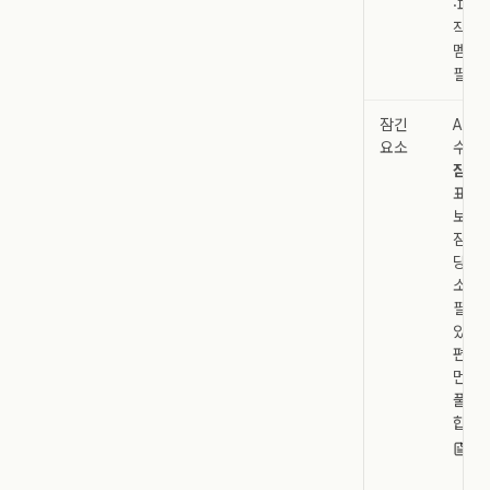
·파일
작업
멤버
필요
잠긴
ALL
요소
수 있
잠금 
표시
보호
잠근
당사
소유
필요할
있습니
편집
먼저
풀어
합니다
캔
오