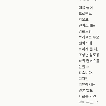
예를 들어
프로젝트
킥오프
캔버스에는
업로드한
브리프를 부모
캔버스에
보이게 둔 채,
조항별 검토용
하위 캔버스를
만들 수
있습니다.
디자인
리뷰에서는
원본 발표
자료를 안건
옆에 두고, 각