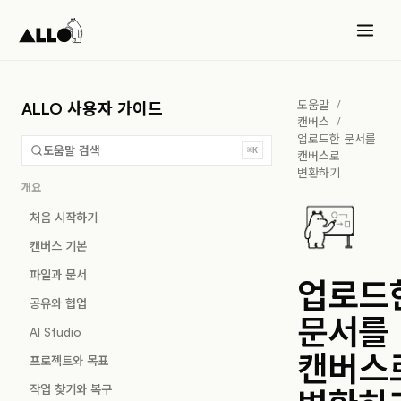
도움말
/
ALLO 사용자 가이드
캔버스
/
업로드한 문서를
도움말 검색
⌘K
캔버스로
변환하기
개요
처음 시작하기
캔버스 기본
파일과 문서
업로드
공유와 협업
문서를
AI Studio
캔버스
프로젝트와 목표
작업 찾기와 복구