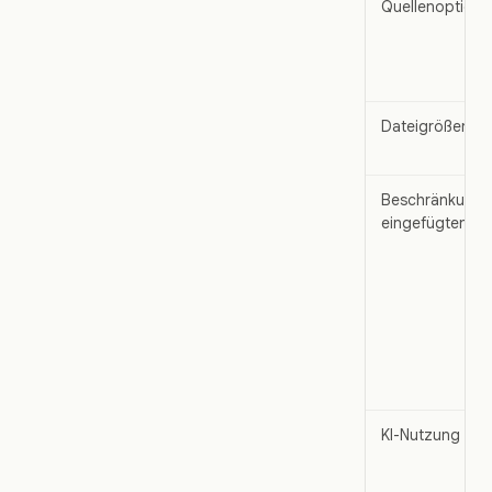
Quellenoptione
Dateigrößenbe
Beschränkung f
eingefügten Te
KI-Nutzung