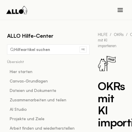
HILFE
/
OKRs
/
ALLO Hilfe-Center
mit KI
importieren
Hilfeartikel suchen
⌘K
Übersicht
Hier starten
Canvas-Grundlagen
OKRs
Dateien und Dokumente
mit
Zusammenarbeiten und teilen
KI
AI Studio
import
Projekte und Ziele
Arbeit finden und wiederherstellen