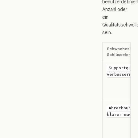
benutzerdefinier
Anzahl oder
ein
Qualitätsschwell
sein.
Schwaches
Schlüsselergeb
Supportqual
verbessern
Abrechnung
klarer mache