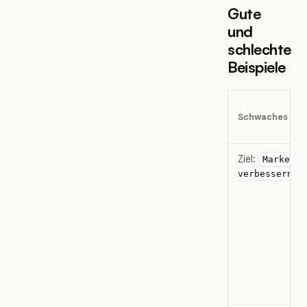
Gute
und
schlechte
Beispiele
Schwaches OK
Ziel:
Marketin
verbessern