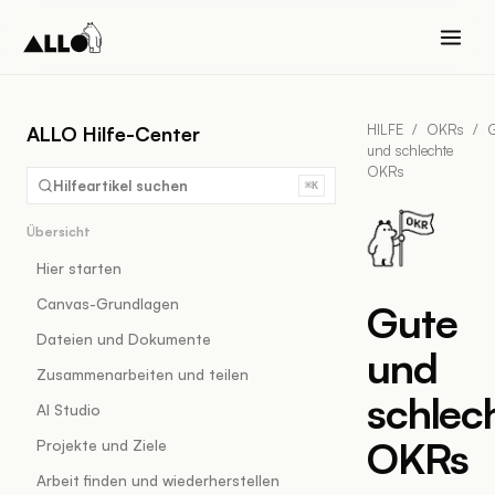
HILFE
/
OKRs
/
G
ALLO Hilfe-Center
und schlechte
OKRs
Hilfeartikel suchen
⌘K
Übersicht
Hier starten
Canvas-Grundlagen
Gute
Dateien und Dokumente
und
Zusammenarbeiten und teilen
schlec
AI Studio
OKRs
Projekte und Ziele
Arbeit finden und wiederherstellen