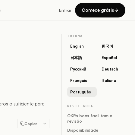
Comece grátis
r
Entrar
IDIOMA
English
한국어
日本語
Español
Русский
Deutsch
Français
Italiano
Português
aros o suficiente para
NESTE GUIA
OKRs bons facilitam a
revisão
Copiar
Disponibilidade