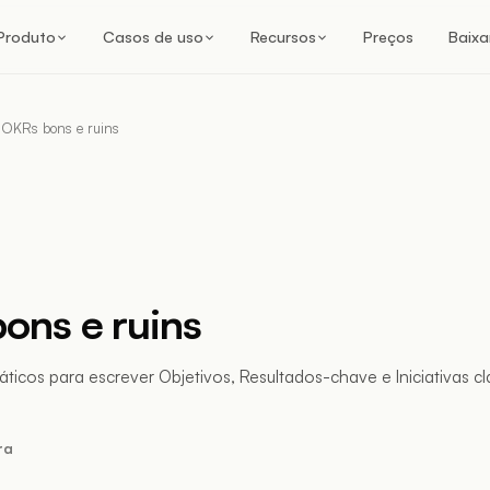
Produto
Casos de uso
Recursos
Preços
Baixa
OKRs bons e ruins
ons e ruins
ticos para escrever Objetivos, Resultados-chave e Iniciativas cl
ra