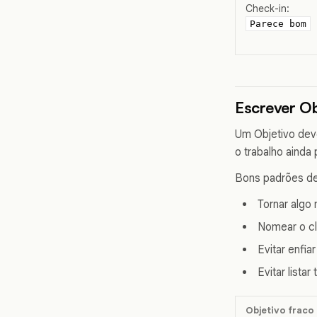
Check-in:
Parece bom
Escrever Ob
Um Objetivo deve
o trabalho ainda 
Bons padrões de
Tornar algo m
Nomear o cl
Evitar enfiar
Evitar lista
Objetivo fraco