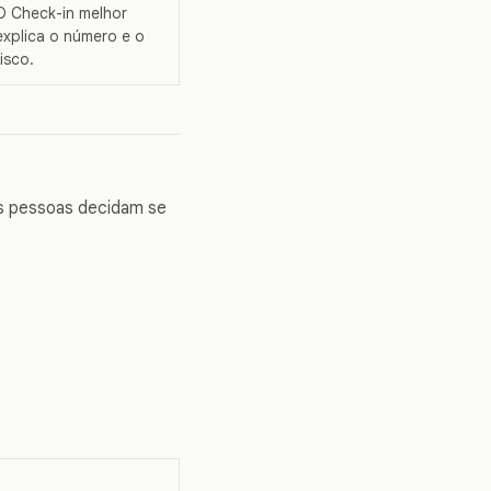
O Check-in melhor
explica o número e o
risco.
 as pessoas decidam se