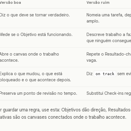
Versão boa
Versão ruim
Diz o que deve se tornar verdadeiro.
Nomeia uma tarefa, de
amplo.
Mede se o Objetivo está funcionando.
Descreve trabalho a f
que ninguém consegue 
Abre o canvas onde o trabalho
Repete o Resultado-ch
acontece.
vaga.
Explica o que mudou, o que está
Diz
sem evi
on track
bloqueado e o que acontece depois.
Preserva um ponto de revisão no tempo.
Substitui Check-ins reg
r guardar uma regra, use esta: Objetivos dão direção, Resulta
ciativas são os canvases conectados onde o trabalho acontece.