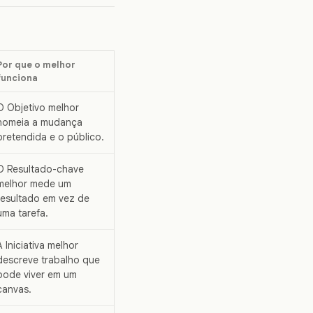
Por que o melhor
funciona
O Objetivo melhor
nomeia a mudança
pretendida e o público.
O Resultado-chave
melhor mede um
resultado em vez de
uma tarefa.
A Iniciativa melhor
descreve trabalho que
pode viver em um
canvas.