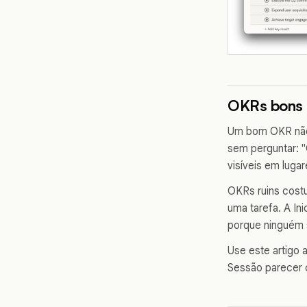
OKRs bons f
Um bom OKR não 
sem perguntar: 
visíveis em luga
OKRs ruins costu
uma tarefa. A In
porque ninguém 
Use este artigo
Sessão parecer ch