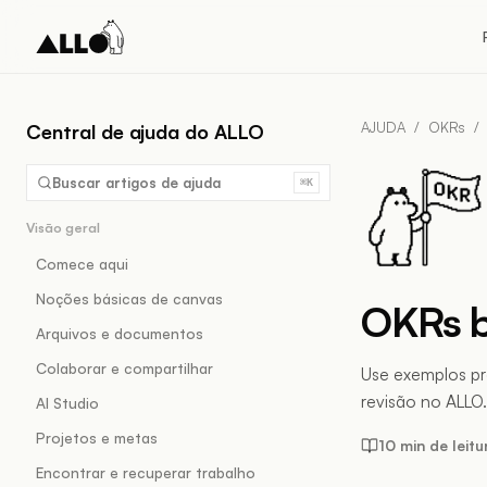
AJUDA
/
OKRs
/
Central de ajuda do ALLO
Buscar artigos de ajuda
⌘K
Visão geral
Comece aqui
Noções básicas de canvas
OKRs b
Arquivos e documentos
Colaborar e compartilhar
Use exemplos prá
revisão no ALLO.
AI Studio
Projetos e metas
10 min de leitu
Encontrar e recuperar trabalho