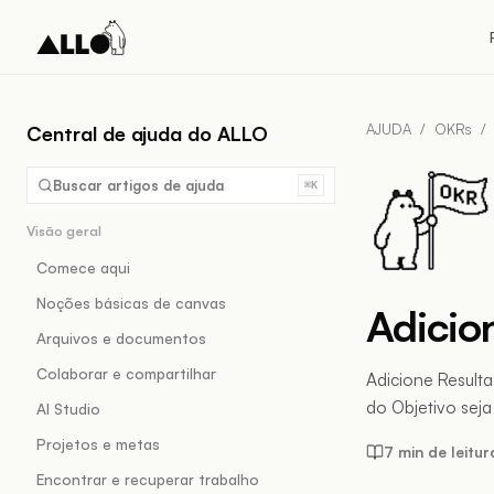
AJUDA
/
OKRs
/
Central de ajuda do ALLO
Buscar artigos de ajuda
⌘K
Visão geral
Comece aqui
Noções básicas de canvas
Adicio
Arquivos e documentos
Colaborar e compartilhar
Adicione Result
do Objetivo sej
AI Studio
Projetos e metas
7 min de leitur
Encontrar e recuperar trabalho