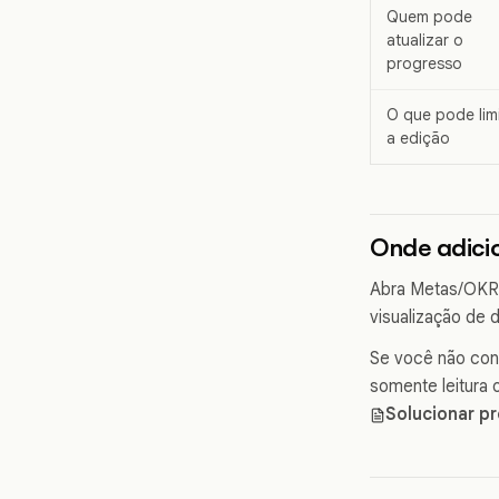
Quem pode
atualizar o
progresso
O que pode limi
a edição
Onde adici
Abra Metas/OKRs 
visualização de 
Se você não cons
somente leitura 
Solucionar p