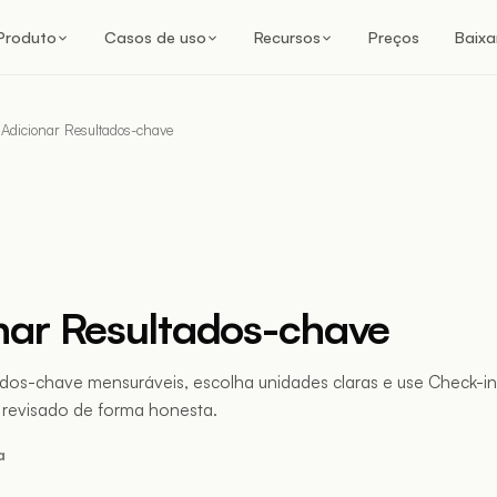
Produto
Casos de uso
Recursos
Preços
Baixa
Adicionar Resultados-chave
nar Resultados-chave
ados-chave mensuráveis, escolha unidades claras e use Check-i
a revisado de forma honesta.
a