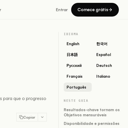
Comece grátis
r
Entrar
IDIOMA
English
한국어
日本語
Español
Русский
Deutsch
Français
Italiano
Português
ns para que o progresso
NESTE GUIA
Resultados-chave tornam os
Objetivos mensuráveis
Copiar
Disponibilidade e permissões