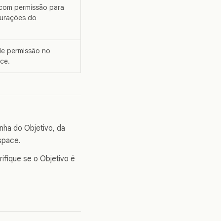
 com permissão para
gurações do
de permissão no
ace.
nha do Objetivo, da
space.
rifique se o Objetivo é