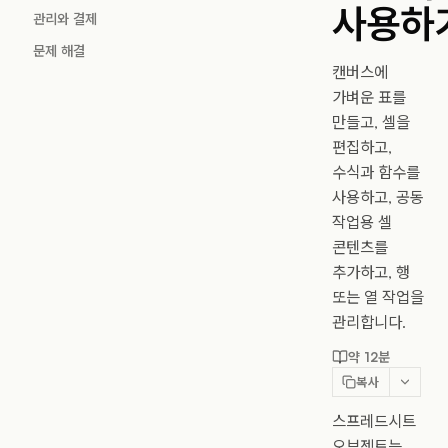
사용하
관리와 결제
문제 해결
캔버스에
가벼운 표를
만들고, 셀을
편집하고,
수식과 함수를
사용하고, 공동
작업용 셀
콘텐츠를
추가하고, 행
또는 열 작업을
관리합니다.
약 12분
복사
스프레드시트
오브젝트는