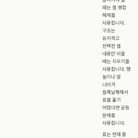
때는 셀 병합
해제를
사용합니다.
구조는
유지하고
선택한 셀
내용만 비울
때는 지우기를
사용합니다. 행
높이나 열
너비가
들쭉날쭉해서
표를 훑기
어렵다면 균등
분배를
사용합니다.
표는 현재 줌