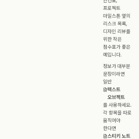
안건표,
프로젝트
마일스톤 옆의
리스크 목록,
디자인 리뷰를
위한 작은
점수표가 좋은
예입니다.
정보가 대부분
문장이라면
일반
텍스트
오브젝트
를 사용하세요.
각 항목을 따로
움직여야
한다면
스티키 노트