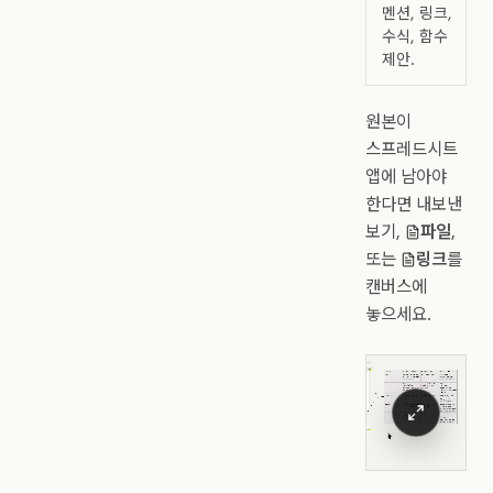
멘션, 링크,
수식, 함수
제안.
원본이
스프레드시트
앱에 남아야
한다면 내보낸
보기,
파일
,
또는
링크
를
캔버스에
놓으세요.