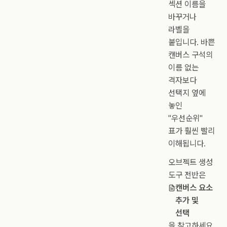
섹션 이름을
바꾸거나
라벨을
붙입니다. 바쁜
캔버스 구석의
이름 없는
격자보다
선택지 옆에
놓인
"우선순위"
표가 훨씬 빨리
이해됩니다.
오브젝트 생성
도구 전반은
캔버스 요소
추가 및
선택
을 참고하세요.