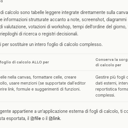
ra
o di calcolo sono tabelle leggere integrate direttamente sulla canva
ire informazioni strutturate accanto a note, screenshot, diagramm
i valutazione, votazioni di workshop, tempi dell'ordine del giorno, 
riepiloghi di ricerca o registri decisionali.
per sostituire un intero foglio di calcolo complesso.
Conserva la sorge
 foglio di calcolo ALLO per
di calcolo per
elle nella canvas, formattare celle, creare
Gestire più fogli 
rollo, usare menzioni (se supportate dall'editor
dati esterni, interv
serire link, formule e suggerimenti di funzioni.
reportistica forma
complessi.
rgente appartiene a un'applicazione esterna di fogli di calcolo, ti c
sta esportata, il
file
o il
link
.