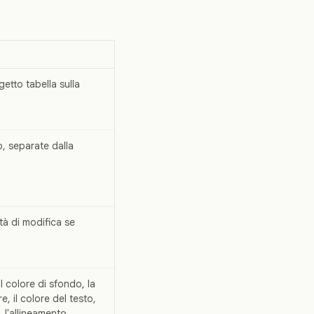
etto tabella sulla
to, separate dalla
tà di modifica se
il colore di sfondo, la
e, il colore del testo,
k, l'allineamento,