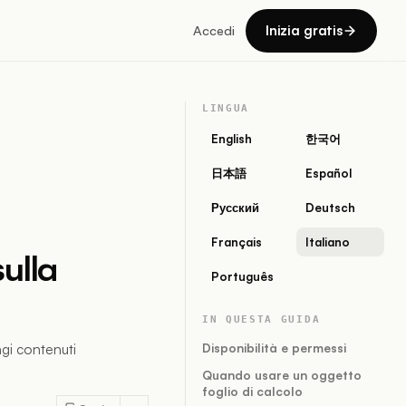
Inizia gratis
Accedi
LINGUA
English
한국어
日本語
Español
Русский
Deutsch
Français
Italiano
sulla
Português
IN QUESTA GUIDA
ngi contenuti
Disponibilità e permessi
Quando usare un oggetto
foglio di calcolo