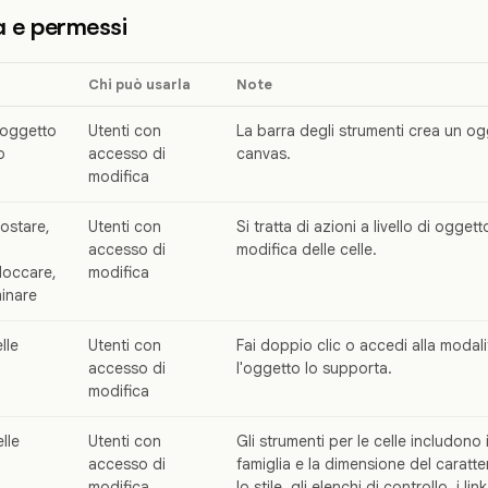
tà e permessi
Chi può usarla
Note
 oggetto
Utenti con
La barra degli strumenti crea un ogg
o
accesso di
canvas.
modifica
ostare,
Utenti con
Si tratta di azioni a livello di ogget
accesso di
modifica delle celle.
loccare,
modifica
minare
lle
Utenti con
Fai doppio clic o accedi alla modali
accesso di
l'oggetto lo supporta.
modifica
lle
Utenti con
Gli strumenti per le celle includono 
accesso di
famiglia e la dimensione del caratter
modifica
lo stile, gli elenchi di controllo, i lin