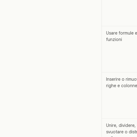
Usare formule 
funzioni
Inserire o rimu
righe e colonn
Unire, dividere,
svuotare o distr