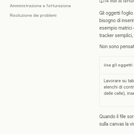
14 min di lettu
Amministrazione e fatturazione
Gli oggetti fogli
Risoluzione dei problemi
bisogno di inser
esempio matrici d
tracker semplici, 
Non sono pensati 
Usa gli oggetti
Lavorare su tab
elenchi di cont
delle celle), in
Quando il file so
sulla canvas la vi