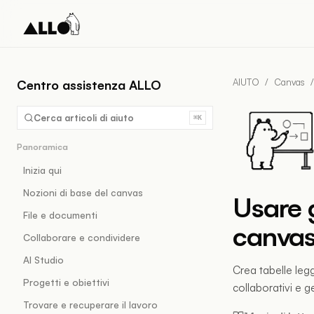
AIUTO
/
Canvas
/
Centro assistenza ALLO
Cerca articoli di aiuto
⌘K
Panoramica
Inizia qui
Nozioni di base del canvas
Usare g
File e documenti
canva
Collaborare e condividere
AI Studio
Crea tabelle legg
Progetti e obiettivi
collaborativi e ge
Trovare e recuperare il lavoro