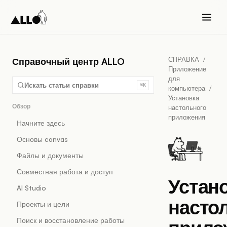
СПРАВКА
/
Справочный центр ALLO
Приложение
для
Искать статьи справки
⌘K
компьютера
/
Установка
Обзор
настольного
приложения
Начните здесь
Основы canvas
Файлы и документы
Совместная работа и доступ
Устан
AI Studio
насто
Проекты и цели
Поиск и восстановление работы