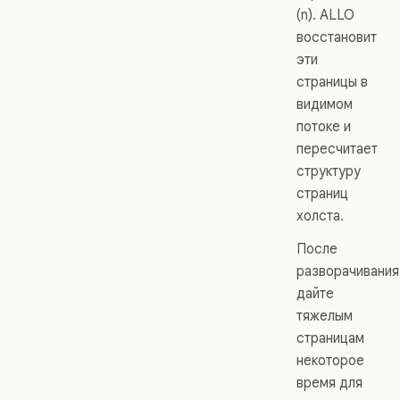
(n). ALLO
восстановит
эти
страницы в
видимом
потоке и
пересчитает
структуру
страниц
холста.
После
разворачивания
дайте
тяжелым
страницам
некоторое
время для