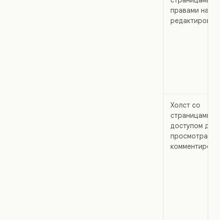
страницами с
правами на
редактирован
Холст со
страницами с
доступом для
просмотра ил
комментирова