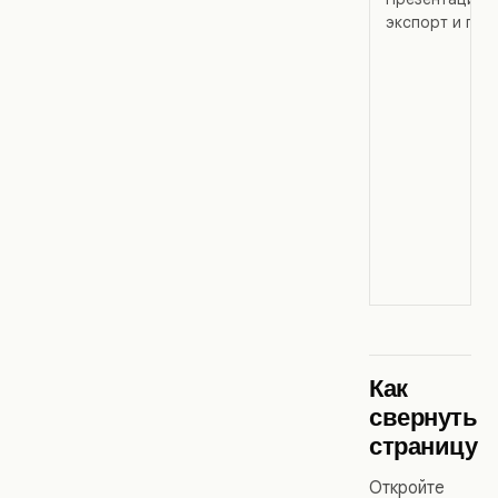
экспорт и печ
Как
свернуть
страницу
Откройте