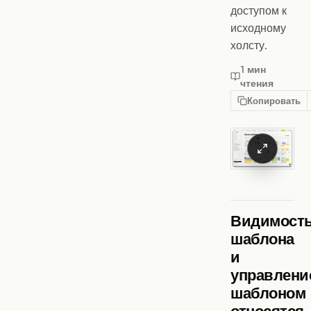
доступом к
исходному
холсту.
1 мин
чтения
Копировать
Видимост
шаблона
и
управлени
шаблоном
относятся