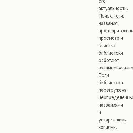
его
актуальности.
Поиск, теги,
названия,
предварительн
просмотр и
очистка
библиотеки
работают
взаимосвязанно
Если
библиотека
перегружена
неопределенны
названиями
и
устаревшими
копиями,