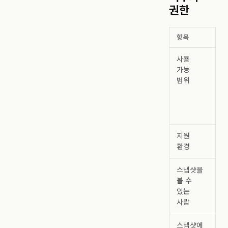
권한
항목
내
사용
목
가능
(O
범위
스
제
워
플
지원
웹 
환경
앱
스냅샷을
관
볼 수
스
있는
접
사람
멤
스냅샷에
목표