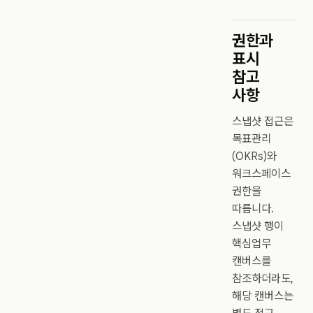
권한과
표시
참고
사항
스냅샷 접근은
목표관리
(OKRs)와
워크스페이스
권한을
따릅니다.
스냅샷 행이
핵심업무
캔버스를
참조하더라도,
해당 캔버스는