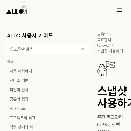
도움말
/
ALLO 사용자 가이드
목표관리
(OKRs)
/
도움말 검색
⌘K
스냅샷 사용하기
개요
처음 시작하기
캔버스 기본
스냅샷
파일과 문서
사용하
공유와 협업
AI Studio
주간 목표관리
프로젝트와 목표
(OKRs) 진행
작업 찾기와 복구