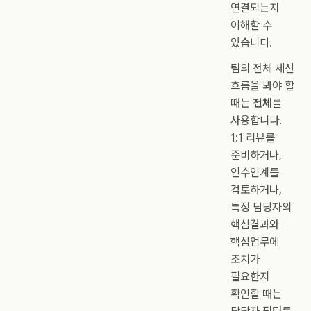
연결되는지
이해할 수
있습니다.
팀의 전체 세션
흐름을 봐야 할
때는
전체
를
사용합니다.
1:1 리뷰를
준비하거나,
인수인계를
검토하거나,
특정 담당자의
핵심결과와
핵심업무에
조치가
필요한지
확인할 때는