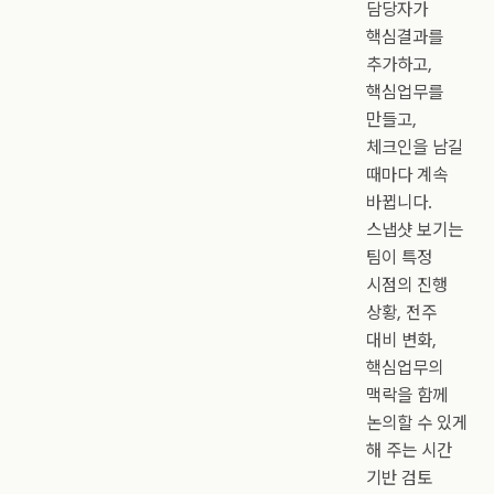
담당자가
핵심결과를
추가하고,
핵심업무를
만들고,
체크인을 남길
때마다 계속
바뀝니다.
스냅샷 보기는
팀이 특정
시점의 진행
상황, 전주
대비 변화,
핵심업무의
맥락을 함께
논의할 수 있게
해 주는 시간
기반 검토