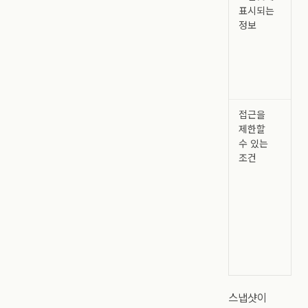
표시되는
핵
정보
담당
상태
가
주
맥
접근을
목
제한할
(O
수 있는
권한
조건
보
필
개별
연
권한
스
데
주
스냅샷이