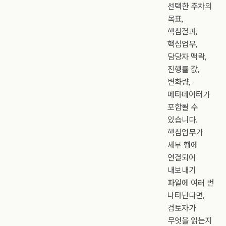
선택한 주차의
목표,
핵심결과,
핵심업무,
담당자 맥락,
진행률 값,
변화량,
메타데이터가
포함될 수
있습니다.
핵심업무가
세부 행에
연결되어
내보내기
파일에 여러 번
나타난다면,
검토자가
무엇을 읽는지