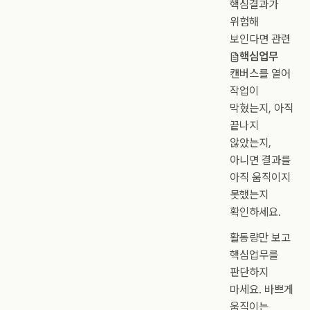
핵심결과가
위험해
보인다면 관련
핵심업무
캔버스를 열어
작업이
막혔는지, 아직
끝나지
않았는지,
아니면 결과를
아직 움직이지
못했는지
확인하세요.
활동량만 보고
핵심업무를
판단하지
마세요. 바쁘게
움직이는