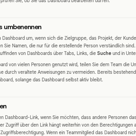
t, prüfen Sie, ob Sie das Dashboard bearbeiten dürfen.
s umbenennen
 Dashboard um, wenn sich die Zielgruppe, das Projekt, der Kund
n Sie Namen, die nur für die erstellende Person verständlich sin
Auffinden von Dashboards über Tabs, Links, die
Suche
und in Unte
ard von vielen Personen genutzt wird, teilen Sie dem Team die 
e durch veraltete Anweisungen zu vermeiden. Bereits bestehende
oard, solange das Dashboard selbst aktiv bleibt.
ren
nen Dashboard-Link, wenn Sie möchten, dass andere Personen das
r Zugriff über den Link hängt weiterhin von den Berechtigungen ab.
e Zugriffsberechtigung. Wenn ein Teammitglied das Dashboard nich