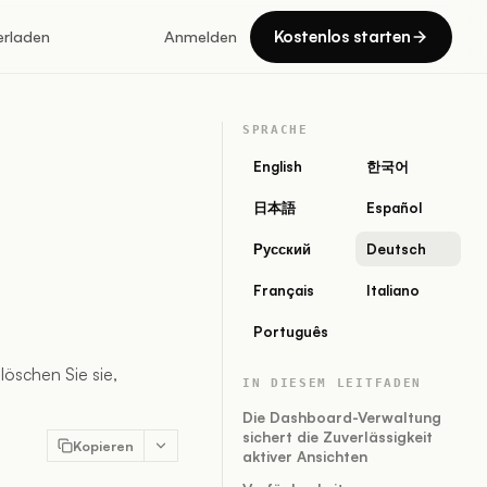
Kostenlos starten
erladen
Anmelden
SPRACHE
English
한국어
日本語
Español
Русский
Deutsch
Français
Italiano
Português
löschen Sie sie,
IN DIESEM LEITFADEN
Die Dashboard-Verwaltung
sichert die Zuverlässigkeit
Kopieren
aktiver Ansichten