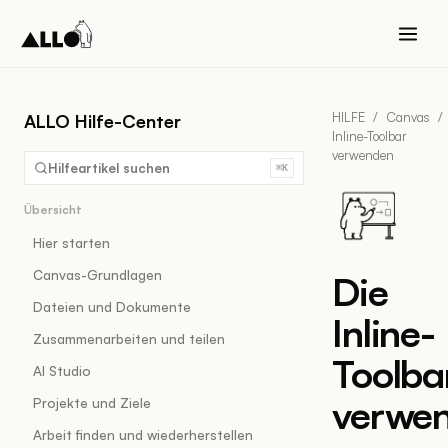
HILFE
/
Canvas
/
ALLO Hilfe-Center
Inline-Toolbar
verwenden
Hilfeartikel suchen
⌘K
Übersicht
Hier starten
Canvas-Grundlagen
Die
Dateien und Dokumente
Inline-
Zusammenarbeiten und teilen
Toolba
AI Studio
verwe
Projekte und Ziele
Arbeit finden und wiederherstellen