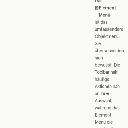
Das
Element-
Menü
ist das
umfassendere
Objektmenü.
Sie
überschneiden
sich
bewusst: Die
Toolbar hält
häufige
Aktionen nah
an Ihrer
Auswahl,
während das
Element-
Menü die