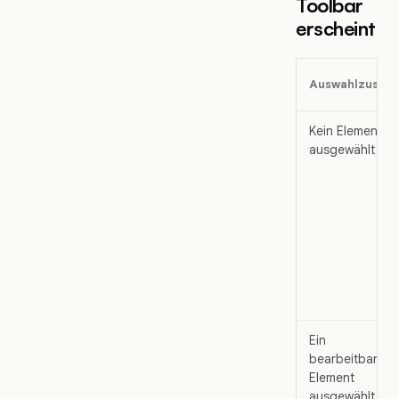
Toolbar
erscheint
Auswahlzusta
Kein Element
ausgewählt
Ein
bearbeitbares
Element
ausgewählt