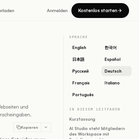
Kostenlos starten
erladen
Anmelden
SPRACHE
English
한국어
日本語
Español
Русский
Deutsch
Français
Italiano
Português
Webseiten und
IN DIESEM LEITFADEN
pracheingaben.
Kurzfassung
Kopieren
AI Studio steht Mitgliedern
des Workspace mit