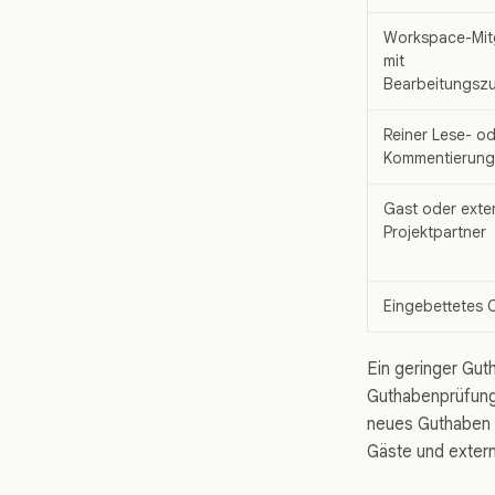
Workspace-Mit
mit
Bearbeitungszu
Reiner Lese- o
Kommentierungs
Gast oder exte
Projektpartner
Eingebettetes 
Ein geringer Gut
Guthabenprüfung
neues Guthaben e
Gäste und extern