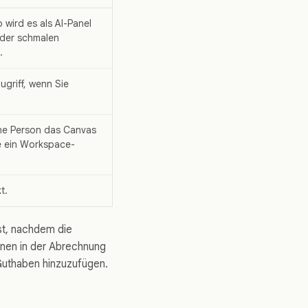
 wird es als AI-Panel
oder schmalen
.
ugriff, wenn Sie
bene Person das Canvas
e ein Workspace-
t.
st, nachdem die
nen in der Abrechnung
Guthaben hinzuzufügen.