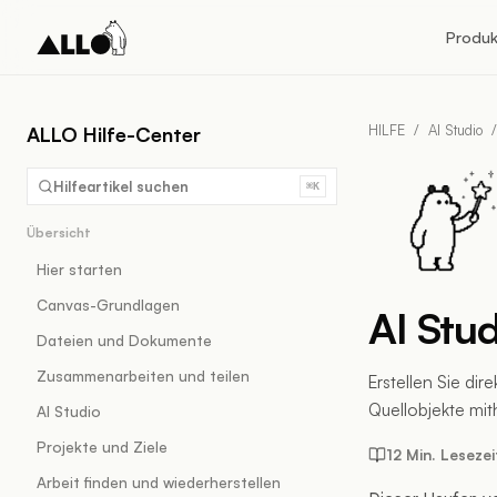
Produk
HILFE
/
AI Studio
/
ALLO Hilfe-Center
Hilfeartikel suchen
⌘K
Übersicht
Hier starten
Canvas-Grundlagen
AI Stu
Dateien und Dokumente
Zusammenarbeiten und teilen
Erstellen Sie di
Quellobjekte mi
AI Studio
Projekte und Ziele
12 Min. Lesezei
Arbeit finden und wiederherstellen