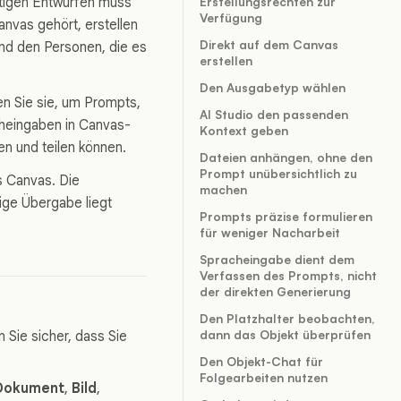
rtigen Entwürfen muss
Erstellungsrechten zur
Verfügung
nvas gehört, erstellen
Direkt auf dem Canvas
und den Personen, die es
erstellen
Den Ausgabetyp wählen
en Sie sie, um Prompts,
AI Studio den passenden
heingaben in Canvas-
Kontext geben
en und teilen können.
Dateien anhängen, ohne den
Prompt unübersichtlich zu
as Canvas. Die
machen
ige Übergabe liegt
Prompts präzise formulieren
für weniger Nacharbeit
Spracheingabe dient dem
Verfassen des Prompts, nicht
der direkten Generierung
Den Platzhalter beobachten,
dann das Objekt überprüfen
 Sie sicher, dass Sie
Den Objekt-Chat für
Folgearbeiten nutzen
Dokument
,
Bild
,