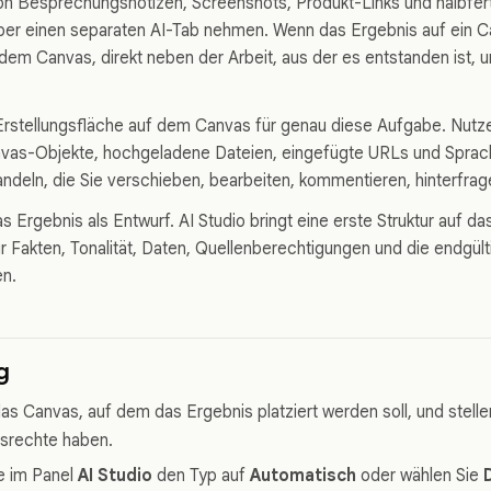
on Besprechungsnotizen, Screenshots, Produkt-Links und halbfe
er einen separaten AI-Tab nehmen. Wenn das Ergebnis auf ein Ca
f dem Canvas, direkt neben der Arbeit, aus der es entstanden ist, 
e Erstellungsfläche auf dem Canvas für genau diese Aufgabe. Nutz
vas-Objekte, hochgeladene Dateien, eingefügte URLs und Sprac
ndeln, die Sie verschieben, bearbeiten, kommentieren, hinterfrag
 Ergebnis als Entwurf. AI Studio bringt eine erste Struktur auf d
r Fakten, Tonalität, Daten, Quellenberechtigungen und die endgült
en.
g
as Canvas, auf dem das Ergebnis platziert werden soll, und stellen
srechte haben.
e im Panel
AI Studio
den Typ auf
Automatisch
oder wählen Sie