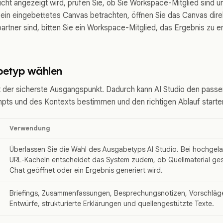
icht angezeigt wird, prüfen Sie, ob Sie Workspace-Mitglied sind u
ein eingebettetes Canvas betrachten, öffnen Sie das Canvas dire
artner sind, bitten Sie ein Workspace-Mitglied, das Ergebnis zu er
etyp wählen
t der sicherste Ausgangspunkt. Dadurch kann AI Studio den pas
pts und des Kontexts bestimmen und den richtigen Ablauf starte
Verwendung
Überlassen Sie die Wahl des Ausgabetyps AI Studio. Bei hochgel
URL-Kacheln entscheidet das System zudem, ob Quellmaterial ges
Chat geöffnet oder ein Ergebnis generiert wird.
Briefings, Zusammenfassungen, Besprechungsnotizen, Vorschläge
Entwürfe, strukturierte Erklärungen und quellengestützte Texte.