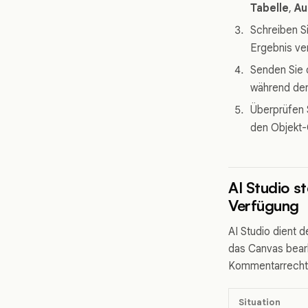
Tabelle
,
Au
Schreiben S
Ergebnis ve
Senden Sie 
während der 
Überprüfen S
den Objekt-C
AI Studio s
Verfügung
AI Studio dient 
das Canvas bearb
Kommentarrechten
Situation