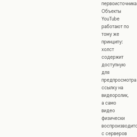
первоисточника
Объекты
YouTube
работают по
тому же
принципу:
холст
содержит
доступную
для
предпросмотра
ссылку на
видеоролик,
а само
видео
физически
воспроизводит
с серверов