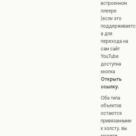
встроенном
плеере
(если это
поддерживается
а для
перехода на
сам сайт
YouTube
доступна
кнопка
Открыть
ссылку
.
Оба типа
объектов
остаются
привязанными
к холсту. вы
можете