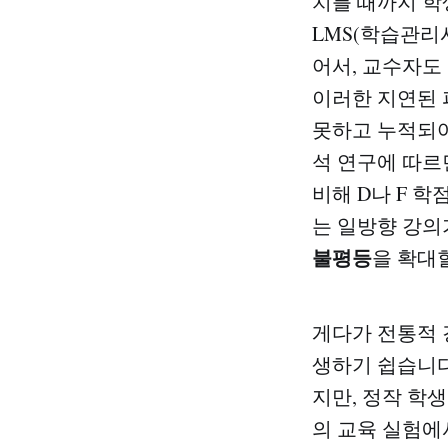
치를 때까지 학
LMS(학습관리
어서, 교수자도
이러한 지연된
못하고 누적되
석 연구에 따르
비해 D나 F 
는 일방향 강의
불평등
을 확대
게다가 전통적
생하기 쉽습니다
지만, 정작 학
의 교육 실험에