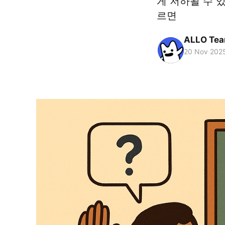
게 저하될 수 
르면
ALLO Te
20 Nov 202