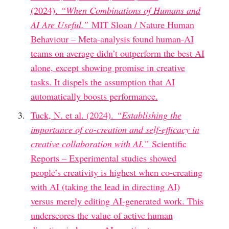
(2024).
“When Combinations of Humans and
AI Are Useful.”
MIT Sloan / Nature Human
Behaviour – Meta-analysis found human-AI
teams on average didn’t outperform the best AI
alone, except showing promise in creative
tasks. It dispels the assumption that AI
automatically boosts performance.
Tuck, N. et al. (2024).
“Establishing the
importance of co-creation and self-efficacy in
creative collaboration with AI.”
Scientific
Reports – Experimental studies showed
people’s creativity is highest when co-creating
with AI (taking the lead in directing AI)
versus merely editing AI-generated work. This
underscores the value of active human