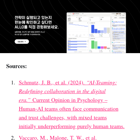
Sources:
Schmutz, J. B., et al. (2024).
“AI-Teaming:
Redefining collaboration in the digital
era.”
Current Opinion in Psychology –
Human-AI teams often face communication
and trust challenges, with mixed teams
initially underperforming purely human teams.
Vaccaro, M., Malone, T. W., et al.