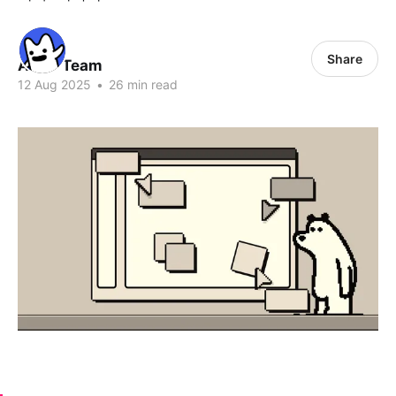
Share
ALLO Team
12 Aug 2025
•
26 min read