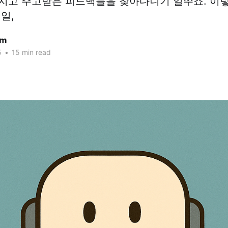
지고 주고받은 피드백들을 찾아다니기 일쑤죠. 이
일,
am
5
•
15 min read