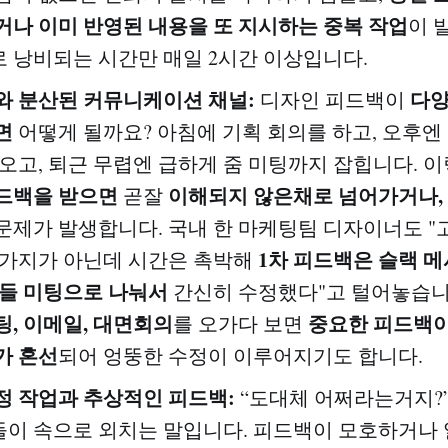
거나 이미 반영된 내용을 또 지시하는 중복 작업
이 
 낭비되는 시간만 매일 2시간 이상입니다.
와 분산된 커뮤니케이션 채널:
다
디자인 피드백이
면
어떻게 될까요? 아침에 기획 회의를 하고, 오후엔
 오고, 퇴근 무렵엔 급하게 줌 미팅까지 잡힙니다. 
드백을 받으면
이해되지 않은채로 넘어가거나,
곧잘
문제가 발생합니다. 국내 한 마케팅팀 디자이너도 "
1차 피드백은 슬랙 메
 가지가 아닌데 시간은 촉박해
허들 미팅으로 나눠서
간신히 수정했다"고 털어놓습니
팅, 이메일, 대면회의
중요한 피드백이
를 오가다 보면
가 혼선
되어 엉뚱한 수정이 이루어지기도 합니다.
정 작업과 추상적인 피드백:
“도대체 어쩌라는거지?”
이 속으로 외치는 말입니다. 피드백이 모호하거나 