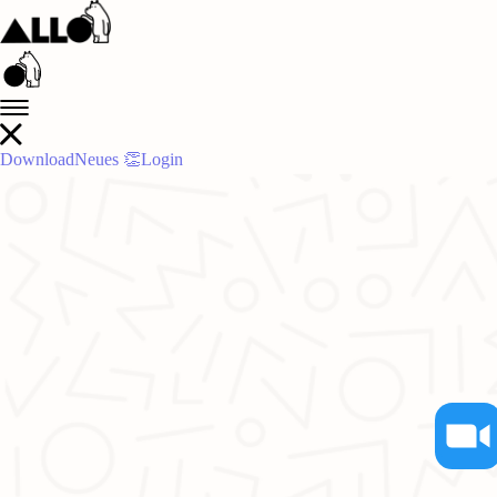
Download
Neues 👏
Login